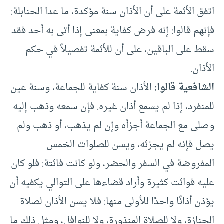
اتفق الأئمة على أن الأذان سنة مؤكدة، ما عدا الحنابلة:
فإنهم قالوا: إنه فرض كفاية بمعنى إذا أتى به أحد فقد
سقط على الباقين، على أن للأئمة تفصيلاً في حكم
الأذان.
الشافعية قالوا:
الأذان سنة كفاية للجماعة، وسنة عين
للمنفرد، إذا لم يسمع أذان غيره. فإن سمعه وذهب إليه
وصلى مع الجماعة أجزأه وإن لم يذهب، أو ذهب ولم
يصل فإنه لم يجزئه، ويسن للصلوات الخمس
المفروضة في السفر والحضر، ولو كانت فائتة: فلو كان
عليه فوائت كثيرة وأراد قضاءها على التوالي يكفيه أن
يؤذن أذانًا واحدًا للأولى منها: فلا يسن الأذان لصلاة
الجنازة، ولا للصلاة المنذورة، ولا للنوافل، ومثل ذلك ما