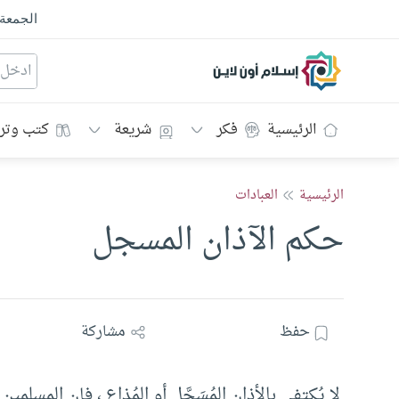
الجمعة
إسلام أون لاين
الرئيسية
فكر
شريعة
كتب وتر
الرئيسية
العبادات
حكم الآذان المسجل
حفظ
مشاركة
لا يُكتفى بالأذان المُسَجَّل أو المُذاع ، فإن المسلمي