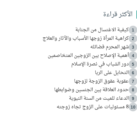
الأكثر قراءة
كيفية الاغتسال من الجنابة
1
كراهية المرأة زوجها الأسباب والآثار والعلاج
2
شهر المحرم فضائله
3
أهمية الإصلاح بين الزوجين المتخاصمين
4
دور الشباب في نصرة الإسلام
5
التحايل على الربا
6
عقوبة عقوق الزوجة لزوجها
7
حدود العلاقة بين الجنسين وضوابطها
8
الدعاء للميت من السنة النبوية
9
8 مسئوليات على الزوج تجاه زوجته
10