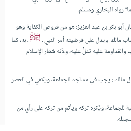
ما” رواه البخاري ومسلم.
 وقال أبو بكر بن عبد العزيز: هو من فروض الكفاية وهو
ﷺ
مالك. ويدل على فرضيته أمر النبي ـ
ـ به، كما
المُداومة عليه تدلُّ عليه، ولأنه شعار الإسلام
قال مالك : يجب في مساجد الجماعة، ويكفي في العصر
سبة للجماعة، ويُكره تركه ويأثم من تركه على رأي من
سجيله.