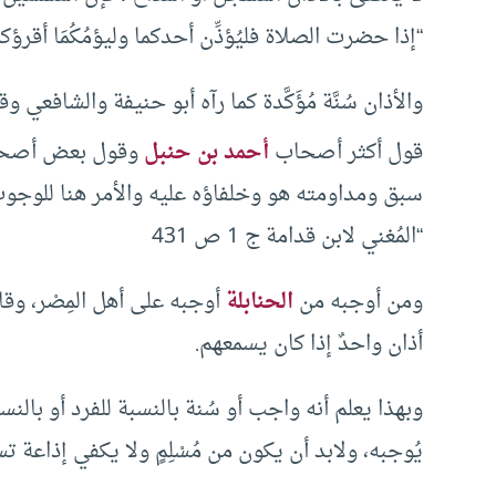
“إذا حضرت الصلاة فليُؤذِّن أحدكما وليؤمُكُمَا أقرؤك
والأذان سُنَّة مُؤَكَّدة كما رآه أبو حنيفة والشافعي
قول أكثر أصحاب
أحمد بن حنبل
وقول بعض أصحاب 
سبق ومداومته هو وخلفاؤه عليه والأمر هنا للوجوب و
“المُغني لابن قدامة ج 1 ص 431
ومن أوجبه من
الحنابلة
أوجبه على أهل المِصْر، و
أذان واحدٌ إذا كان يسمعهم.
وبهذا يعلم أنه واجب أو سُنة بالنسبة للفرد أو بالن
يُوجبه، ولابد أن يكون من مُسْلِمٍ ولا يكفي إذاعة ت