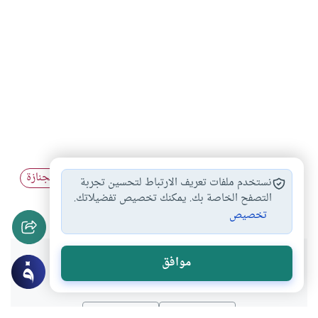
آداب تشييع الميت
صلاة الجنازة في…
حكم صلاة الجنازة
#
#
#
نستخدم ملفات تعريف الارتباط لتحسين تجربة
دفن الميت ليلا
التصفح الخاصة بك. يمكنك تخصيص تفضيلاتك.
#
تخصيص
هل انتفعت بهذا المحتوى؟
موافق
نعم
لا