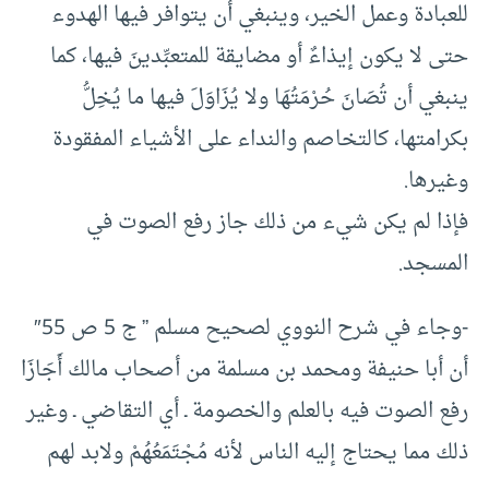
للعبادة وعمل الخير، وينبغي أن يتوافر فيها الهدوء
حتى لا يكون إيذاءٌ أو مضايقة للمتعبِّدينَ فيها، كما
ينبغي أن تُصَانَ حُرْمَتُهَا ولا يُزَاوَلَ فيها ما يُخِلُّ
بكرامتها، كالتخاصم والنداء على الأشياء المفقودة
وغيرها.
فإذا لم يكن شيء من ذلك جاز رفع الصوت في
المسجد.
-وجاء في شرح النووي لصحيح مسلم ” ج 5 ص 55″
أن أبا حنيفة ومحمد بن مسلمة من أصحاب مالك أَجَازَا
رفع الصوت فيه بالعلم والخصومة ـ أي التقاضي ـ وغير
ذلك مما يحتاج إليه الناس لأنه مُجْتَمَعُهُمْ ولابد لهم