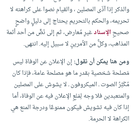
والذكر إذا آذَى المصلين ، والقيام نصوا على كراهته لا
تحريمه، والحكم بالتحريم يحتاج إلى دليلٍ واضحٍ
صحيحِ
الإسناد
غيرِ مُعارض، ثم إلى نَصٍّ من أحد أئمة
المذاهب، وكلٌّ من الأمرينِ لا سبيل إليه. انتهى.
ومن هنا يمكن أن نقول:
إن الإعلان عن الوفاة ليس
مَصلحة شخصية بقدر ما هو مصلحة عامة، فإذا كان
مُكَبِّرُ الصوت ـ الميكروفون ـ لا يشوش على المصلين
والمتعبدين فلا وجه لِمَنْعِ الإعلان فيه عن الوفاة، أما
إذا كان فيه تشويش فيكون ممنوعًا ودرجة المنع هي
الكراهة لا الحرمة.