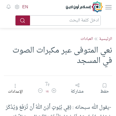
إسلام أون لاين
EN
الرئيسية
العبادات
نعي المتوفى عبر مكبرات الصوت
في المسجد
زيادة حجم الخط
تقليل حجم الخط
حفظ
مشاركة
الإعدادات
16
-يقول الله سبحانه : (فِي بُيُوتٍ أَذِنَ اللهُ أَنْ تُرْفَعَ وَيُذْكَرَ