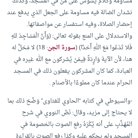
مُساومة وكلام يشوش على مَنْ في المسجد، وكذلك
نشدان الضالة فيه مساومة على الجعل الذي يدفع عند
إحضار الصلاة، وفيه استفسار عن مواصفاتها.
والاستدلال على المنع بقوله تعالى: (وَأَنَّ الْمَسَاجِدَ للهِ
فَلا تَدْعُوا مَعَ اللهِ أَحَدًا) (
سورة الجن
: 18) لا مَحَلَّ له
هنا، لأن الآية وَارِِدَةٌ فِيمَنْ يُشركون مع الله غيره في
العبادة، كما كان المشركون يفعلون ذلك في المسجد
الحرام عندما كان مملوءًا بالأصنام .
-والسيوطي في كتابه “الحاوي للفتاوى” وَضَّحَ ذلك بما
لا يحتاج إلى مزيد، وقال: نَصَّ النووي في شرح
المُهَذَّبِ على أنه يُكْرَهُ رفع الصوت بالخصومة في
المسجد ولم يحكم عليه وكذا رفع الصوت بالقراءة