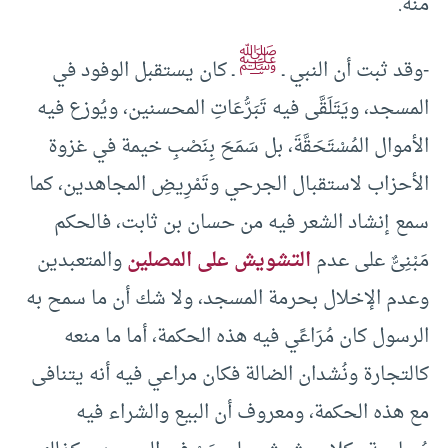
منه.
ﷺ
-وقد ثبت أن النبي ـ
ـ كان يستقبل الوفود في
المسجد، ويَتَلَقَّى فيه تَبَرُّعَاتِ المحسنين، ويُوزع فيه
الأموال المُسْتَحَقَّةَ، بل سَمَحَ بِنَصْبِ خيمة في غزوة
الأحزاب لاستقبال الجرحي وتَمْرِيضِ المجاهدين، كما
سمع إنشاد الشعر فيه من حسان بن ثابت، فالحكم
مَبْنِىٌّ على عدم
التشويش على المصلين
والمتعبدين
وعدم الإخلال بحرمة المسجد، ولا شك أن ما سمح به
الرسول كان مُرَاعًي فيه هذه الحكمة، أما ما منعه
كالتجارة ونُشدان الضالة فكان مراعي فيه أنه يتنافى
مع هذه الحكمة، ومعروف أن البيع والشراء فيه