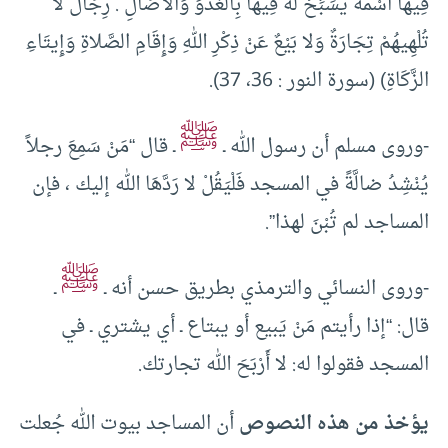
فِيهَا اسْمُهُ يُسَبِّحُ لَهُ فِيهَا بِالْغُدُوِّ وَالآصَالِ . رِجَالٌ لا
تُلْهِيهُمْ تِجَارَةٌ وَلا بَيْعٌ عَنْ ذِكْرِ اللهِ وَإِقَامِ الصَّلاةِ وَإِيتَاءِ
الزَّكَاةِ) (سورة النور : 36، 37).
ﷺ
-وروى مسلم أن رسول الله ـ
ـ قال “مَنْ سَمِعَ رجلاً
يُنْشِدُ ضالَّةً في المسجد فَلْيَقُلْ لا رَدَّهَا الله إليك ، فإن
المساجد لم تُبْنَ لهذا”.
ﷺ
-وروى النسائي والترمذي بطريق حسن أنه ـ
ـ
قال: “إذا رأيتم مَنْ يَبيع أو يبتاع ـ أي يشتري ـ في
المسجد فقولوا له: لا أَرْبَحَ الله تجارتك.
يؤخذ من هذه النصوص
أن المساجد بيوت الله جُعلت