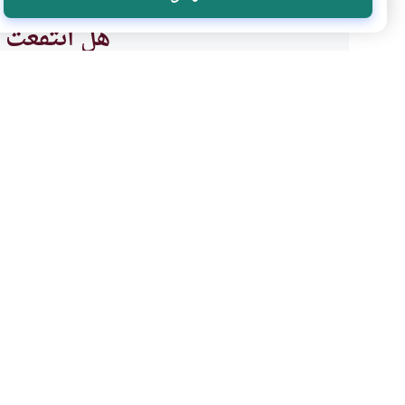
هل انتفعت ب
نعم
موضوعات ذات صلة
الطهارة و الصلاة
المرأة المسلمة
الآم الحيض والوفاة في ه
ما الحكمة من آلام الحيض؟ وهل إ
يعذبها الله لأنها لم تكن على طهار