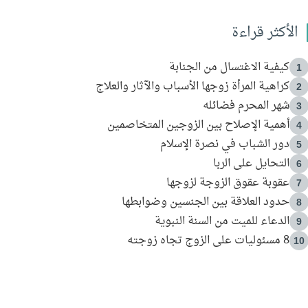
الأكثر قراءة
كيفية الاغتسال من الجنابة
1
كراهية المرأة زوجها الأسباب والآثار والعلاج
2
شهر المحرم فضائله
3
أهمية الإصلاح بين الزوجين المتخاصمين
4
دور الشباب في نصرة الإسلام
5
التحايل على الربا
6
عقوبة عقوق الزوجة لزوجها
7
حدود العلاقة بين الجنسين وضوابطها
8
الدعاء للميت من السنة النبوية
9
8 مسئوليات على الزوج تجاه زوجته
10