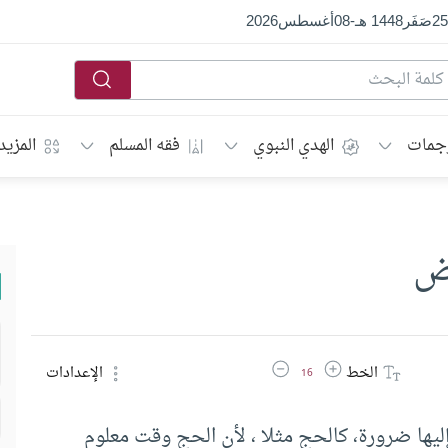
25
صَفَر
1448 هـ
-
08
أغسطس
2026
جمات
الهدي النبوي
فقه المسلم
المزيد
يض
زيادة حجم الخط
تقليل حجم الخط
الخط
الإعدادات
16
يها ضرورة، كالحج مثلا ، لأن الحج وقت معلوم