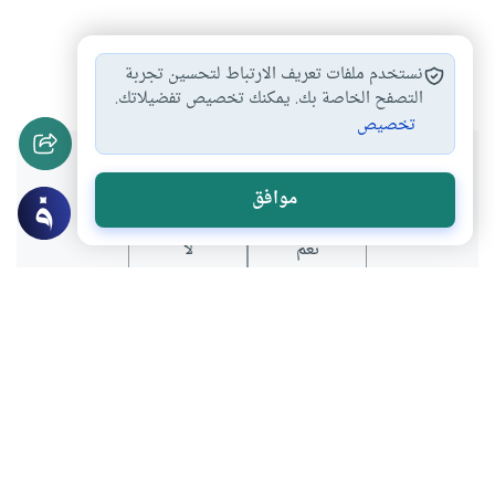
أحكام الجنائز
الأطعمة والأشربة
#
#
نستخدم ملفات تعريف الارتباط لتحسين تجربة
التصفح الخاصة بك. يمكنك تخصيص تفضيلاتك.
تخصيص
هل انتفعت بهذا المحتوى؟
موافق
نعم
لا
موضوعات ذات صلة
أحكام الجنائز
العبادات
التعزية حكمها وصيغتها
يستعمل بعض الناس ألفاظاً عند التعزية