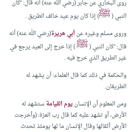
روى البخاري عن جابر (رضي الله عنه) أنه قال: “كان
ﷺ
النبي (
) إذا كان يوم عيد خالف الطريق .
وروى مسلم وغيره عن
أبي هريرة
(رضي الله عنه) أنه
ﷺ
قال: “كان النبي (
) إذا خرج إلى العيد يرجع في
غير الطريق الذي خرج فيه .
والحكمة في ذلك كما قال العلماء: أن يشهد له
الطريقان.
ومن المعلوم أن الإنسان
يوم القيامة
ستشهد له
الأرض، أو تشهد عليه كما قال رب العزة: (وأخرجت
الأرض أثقالها وقال الإنسان ما لها يومئذ تحدث