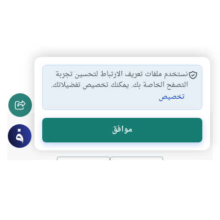
عيد الفطر
هدي النبي في…
أحكام صلاة العيد
#
#
#
نستخدم ملفات تعريف الارتباط لتحسين تجربة
حكم زيارة القبور…
التصفح الخاصة بك. يمكنك تخصيص تفضيلاتك.
#
تخصيص
هل انتفعت بهذا المحتوى؟
موافق
نعم
لا