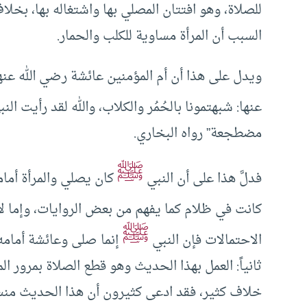
للصلاة، وهو افتتان المصلي بها واشتغاله بها، بخلاف
السبب أن المرأة مساوية للكلب والحمار.
ويدل على هذا أن أم المؤمنين عائشة رضي الله عنه
عنها: شبهتمونا بالحُمُر والكلاب، والله لقد رأيت الن
مضطجعة” رواه البخاري.
ﷺ
فدلَّ هذا على أن النبي
كان يصلي والمرأة أمامه،
كانت في ظلام كما يفهم من بعض الروايات، وإما لأ
ﷺ
الاحتمالات فإن النبي
إنما صلى وعائشة أمامه ل
ثانياً: العمل بهذا الحديث وهو قطع الصلاة بمرور ا
خلاف كثير، فقد ادعى كثيرون أن هذا الحديث منس