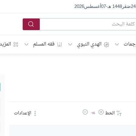
24
صَفَر
1448 هـ
-
07
أغسطس
2026
جمات
الهدي النبوي
فقه المسلم
المزيد
زيادة حجم الخط
تقليل حجم الخط
الخط
الإعدادات
16