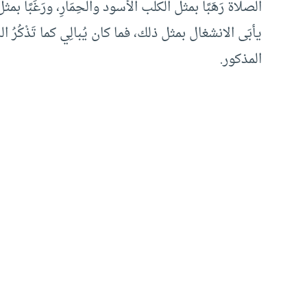
الصلاة رَهَبًا بمثل الكلب الأسود والحِمَارِ، ورَغَبًا ب
يأبَى الانشغال بمثل ذلك، فما كان يُبالِي كما تَذْكُرُ
المذكور.