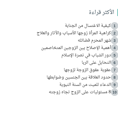
الأكثر قراءة
كيفية الاغتسال من الجنابة
1
كراهية المرأة زوجها الأسباب والآثار والعلاج
2
شهر المحرم فضائله
3
أهمية الإصلاح بين الزوجين المتخاصمين
4
دور الشباب في نصرة الإسلام
5
التحايل على الربا
6
عقوبة عقوق الزوجة لزوجها
7
حدود العلاقة بين الجنسين وضوابطها
8
الدعاء للميت من السنة النبوية
9
8 مسئوليات على الزوج تجاه زوجته
10