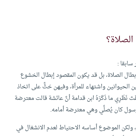
الصلاة؟
سابقا :
 إبطال الصلاة، بل قد يكون المقصود إبطال الخشوع
ن الحيوانين واشتهاء للمرأة، وفيهن حَثٌّ على اتخاذ
تَ نَظَرِي ما ذَكَرَهُ ابن قدامة أنَّ عائشة قالت معترضة
أن الرسول كان يُصلِّي وهي معترضة أمامه.
ر، ولكن الموضوع أساسه الاحتياط لعدم الانشغال في