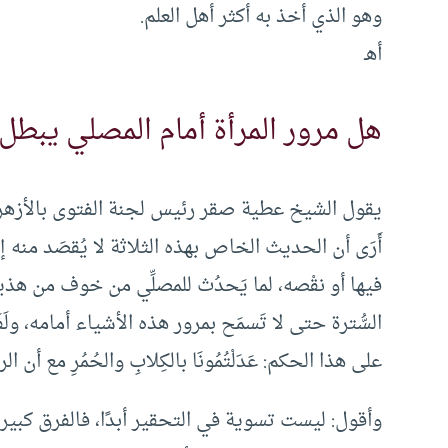
وهو الذي أخذ به أكثر أهل العلم.
أهـ
هل مرور المرأة أمام المصلي يبطل 
يقول الشيخ عطية صقر رئيس لجنة الفتوى بالأزهر 
أَرَى أن الحديث الخاص بهذه الثلاثة لا يُقصَد منه
فيها أو نقْصه، لما يَحدُث للمصلِّي من خوف من هذي
السُّترة حتى لا تَسمَح بمرور هذه الأشياء أمامه، ولَفَ
على هذا الحكم: عَدَلْتُمُونَا بالكِلابِ والحُمُرِ مع 
وأقول: ليست تسوية في التحقير أبدًا، فالفرق كبي