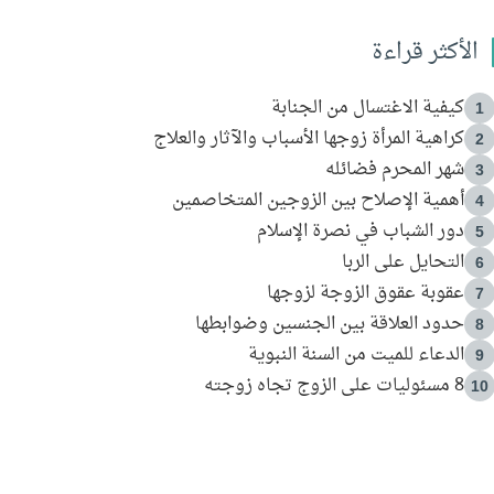
الأكثر قراءة
كيفية الاغتسال من الجنابة
1
كراهية المرأة زوجها الأسباب والآثار والعلاج
2
شهر المحرم فضائله
3
أهمية الإصلاح بين الزوجين المتخاصمين
4
دور الشباب في نصرة الإسلام
5
التحايل على الربا
6
عقوبة عقوق الزوجة لزوجها
7
حدود العلاقة بين الجنسين وضوابطها
8
الدعاء للميت من السنة النبوية
9
8 مسئوليات على الزوج تجاه زوجته
10