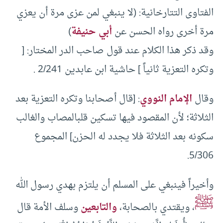
الفتاوى التتارخانية: (لا ينبغي لمن عزى مرة أن يعزي
مرة أخرى رواه الحسن عن
أبي حنيفة
)
وقد ذكر هذا الكلام عند قول صاحب الدر المختار: [
وتكره التعزية ثانياً ] حاشية ابن عابدين 2/241 .
وقال
الإمام النووي
: [قال أصحابنا وتكره التعزية بعد
الثلاثة؛ لأن المقصود فيها تسكين قلبالمصاب والغالب
سكونه بعد الثلاثة فلا يجدد له الحزن] المجموع
5/306.
وأخيراً فينبغي على المسلم أن يلتزم بهدي رسول الله
ﷺ
، ويقتدي بالصحابة،
والتابعين
وسلف الأمة قال