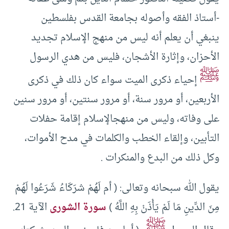
-أستاذ الفقه وأصوله بجامعة القدس بفلسطين
ينبغي أن يعلم أنه ليس من منهج الإسلام تجديد
الأحزان، وإثارة الأشجان، فليس من هدي الرسول
ﷺ
إحياء ذكرى الميت سواء كان ذلك في ذكرى
الأربعين، أو مرور سنة، أو مرور سنتين، أو مرور سنين
على وفاته، وليس من منهجالإسلام إقامة حفلات
التأبين، وإلقاء الخطب والكلمات في مدح الأموات،
وكل ذلك من البدع والمنكرات .
يقول الله سبحانه وتعالى: ( أم لَهُمْ شرَكَاءُ شَرَعُوا لَهُمْ
مِنَ الدِّينِ مَا لَمْ يَأْذَنْ بِهِ اللَّهُ )
سورة الشورى
الآية 21.
ﷺ