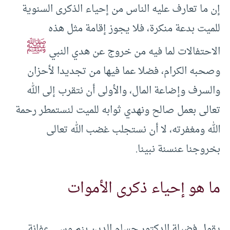
إن ما تعارف عليه الناس من إحياء الذكرى السنوية
للميت بدعة منكرة، فلا يجوز إقامة مثل هذه
ﷺ
الاحتفالات لما فيه من خروج عن هدي النبي
وصحبه الكرام، فضلا عما فيها من تجديدا لأحزان
والسرف وإضاعة المال، والأولى أن نتقرب إلى الله
تعالى بعمل صالح ونهدي ثوابه للميت لنستمطر رحمة
الله ومغفرته، لا أن نستجلب غضب الله تعالى
بخروجنا عنسنة نبينا.
ما هو إحياء ذكرى الأموات
يقول فضيلة الدكتور حسام الدين بنم وسى عفانة