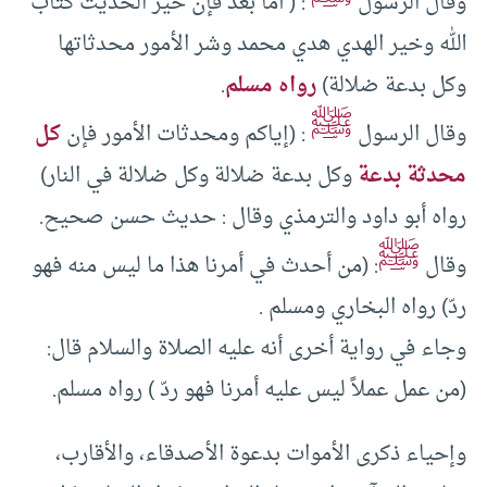
وقال الرسول
: ( أما بعد فإن خير الحديث كتاب
الله وخير الهدي هدي محمد وشر الأمور محدثاتها
وكل بدعة ضلالة)
رواه مسلم
.
ﷺ
وقال الرسول
: (إياكم ومحدثات الأمور فإن
كل
محدثة بدعة
وكل بدعة ضلالة وكل ضلالة في النار)
رواه أبو داود والترمذي وقال : حديث حسن صحيح.
ﷺ
وقال
: (من أحدث في أمرنا هذا ما ليس منه فهو
ردّ) رواه البخاري ومسلم .
وجاء في رواية أخرى أنه عليه الصلاة والسلام قال:
(من عمل عملاً ليس عليه أمرنا فهو ردّ ) رواه مسلم.
وإحياء ذكرى الأموات بدعوة الأصدقاء، والأقارب،