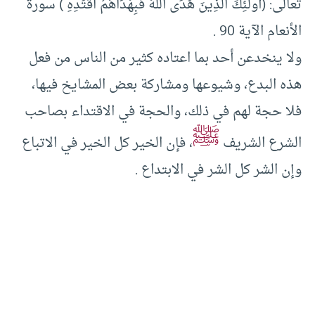
تعالى: (أُولَئِكَ الَّذِينَ هَدَى اللَّهُ فَبِهُدَاهُمُ اقْتَدِهِ ) سورة
الأنعام الآية 90 .
ولا ينخدعن أحد بما اعتاده كثير من الناس من فعل
هذه البدع، وشيوعها ومشاركة بعض المشايخ فيها،
فلا حجة لهم في ذلك، والحجة في الاقتداء بصاحب
ﷺ
الشرع الشريف
، فإن الخير كل الخير في الاتباع
وإن الشر كل الشر في الابتداع .