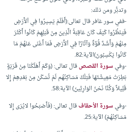
وتدبُّر ومن ذلك:
-ففي سور غافر قال تعالى:(أَفَلَمْ يَسِيرُوا فِي اْلأَرْضِ
فَيَنْظُرُوا كَيْفَ كَانَ عَاقِبَةُ الَّذِينَ مِنْ قَبْلِهِمْ كَانُوا أَكْثَرَ
مِنْهُمْ وَأَشَدَّ قُوَّةً وَآثَارًا فِي اْلأَرْضِ فَمَا أَغْنَى عَنْهُمْ مَا
كَانُوا يَكْسِبُونَ)الآية:82.
-وفي
سورة القصص
قال تعالى: (وَكَمْ أَهْلَكْنَا مِنْ قَرْيَةٍ
بَطِرَتْ مَعِيشَتَهَا فَتِلْكَ مَسَاكِنُهُم لَمْ تُسْكَنْ مِنْ بَعْدِهِمْ إِلا
قَلِيلاً وَكُنَّا نَحْنُ الوَارِثِينَ) الآية:58.
-وفي
سورة الأحقاف
قال تعالى: (فَأَصْبَحُوا لايُرَى إِلا
مَسَاكِنُهُمْ) الآية:25.