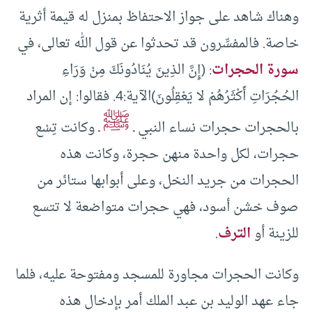
وهناك شاهد على جواز الاحتفاظ بمنزل له قيمة أثرية
خاصة. فالمفسِّرون قد تحدثوا عن قول الله تعالى، في
سورة الحجرات
: (إِنَّ الذِينَ يُنَادُونَكَ مِنْ وَرَاءِ
الحُجُرَاتِ أَكْثَرُهُمْ لا يَعْقِلُونَ)الآية:4. فقالوا: إن المراد
ﷺ
بالحجرات حجرات نساء النبي ـ
ـ وكانت تِسْع
حجرات، لكل واحدة منهن حجرة، وكانت هذه
الحجرات من جريد النخل، وعلى أبوابها ستائر من
صوف خشن أسود، فهي حجرات متواضعة لا تتسع
للزينة أو
الترف
.
وكانت الحجرات مجاورة للمسجد ومفتوحة عليه، فلما
جاء عهد الوليد بن عبد الملك أمر بإدخال هذه