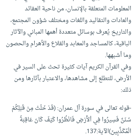
المعلومات المتعلقة بالإنسان، من ناحية العقائد
والعادات والتقاليد واللغات ومختلف شؤون المجتمع،
والتاريخ يُعرف بوسائل متعددة أهمها المباني والآثار
الباقية، كالمساجد والمعابد والقلاع والأهرام والحصون
وما أشبهها.
وفي القرآن الكريم آيات كثيرة تحث على السير في
الأرض، للتطلع إلى مشاهدها، والاعتبار بآثارها ومن
ذلك:
-قوله تعالى في سورة آل عمران: (قَدْ خَلَتْ مِنْ قَبْلِكُمْ
سُنَنٌ فَسِيرُوا فِي اْلأَرْضِ فَانْظُرُوا كَيْفَ كَانَ عَاقِبَةُ
الْمُكَذِّبِينَ)الآية:137.