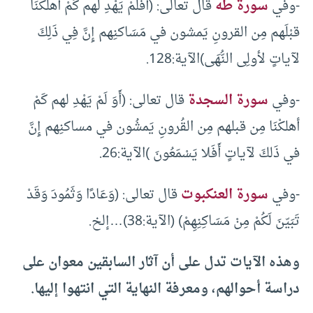
-وفي
سورة طه
قال تعالى: (أَفَلَمْ يَهْدِ لهم كَمْ أهلكْنَا
قبْلَهم مِن القرونِ يَمشون في مَسَاكنِهم إِنَّ فِي ذَلِكَ
لآياتٍ لأولِى النُّهَى)الآية:128.
-وفي
سورة السجدة
قال تعالى: (أَوَ لَمْ يَهْدِ لهم كَمْ
أهلكْنَا مِن قبلهم مِن القُرونِ يَمشُون في مساكنِهم إِنَّ
في ذَلكَ لآياتٍ أَفَلا يَسْمَعُونَ )الآية:26.
-وفي
سورة العنكبوت
قال تعالى: (وَعَادًا وَثَمُودَ وَقَدْ
تَبَيّنَ لَكُمْ مِنْ مَسَاكِنِهِمْ) (الآية:38)…إلخ.
وهذه الآيات تدل على أن آثار السابقين معوان على
دراسة أحوالهم، ومعرفة النهاية التي انتهوا إليها.