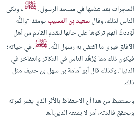
ﷺ
الحجرات بعد هدْمها في مسجد الرسول ـ
ـ، وبكى
الناس لذلك، وقال
سعيد بن المسيب
يومئذ: “والله
لَوَددتُ أنهم تركوها على حالها ليقدم القادم من أهل
ﷺ
الآفاق فيرى ما اكتفى به رسول الله ـ
ـ في حياته؛
فيكون ذلك مما يُزَهِّد الناس في التكاثر والتفاخر في
الدنيا”. وكذلك قال أبو أمامة بن سهل بن حنيف مثل
ذلك.
ويستنبظ من هذا أن الاحتفاظ بالأثر الذي يثمر ثمرته
ويحقق فائدته، أمر لا يمنعه الدين.أ.هـ