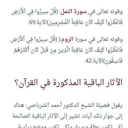
وقوله تعالى في
سورة النمل
: (قُلْ سِيرُوا فِي اْلأَرْضِ
فَانْظُرُوا كَيْفَ كَانَ عَاقِبَةُ الْمُجْرِمِينَ)الآية:69.
وقوله تعالى في سورة
الروم
:( (قُلْ سِيرُوا فِي اْلأَرْضِ
فَانْظُرُوا كَيْفَ كَانَ عَاقِبَةُ الَّذِينَ مِنْ قَبْلُ كَانَ أَكْثَرُهُمْ
فَاسِقُونَ)الآية:42.
الآثار الباقية المذكورة في القرآن؟
يقول فضيلة الشيخ الدكتور أحمد الشرباصي: هناك
إلى جوار ذلك آيات تشير إلى الآثار الباقية الصالحة
لكي تكون عظة وعبرة، ولكي تكون موضع دراسة