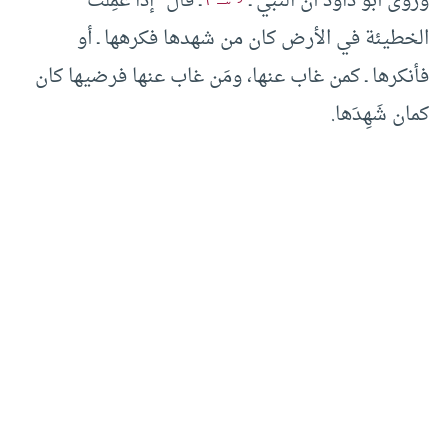
وروى أبو داود أن النبي ـ
ـ قال” إذا عُمِلَت
الخطيئة في الأرض كان من شهدها فكرهها ـ أو
فأنكرها ـ كمن غاب عنها، ومَن غاب عنها فرضيها كان
كمان شَهِدَها.