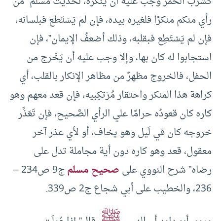
كشرب الخمر وجب عليه أن يُنكره، لحديث مسلم” من
رأي منكم منكرًا فلغيره بيده، فإن لم يَسْتَطع فبلسانه،
فإن لم يَسْتَطِع فبقلبه، وذلك أضعفُ الإيمان”، فإن
استجابوا له كان بها، وإلا وجب عليه أن يَخْرج من
الحفل، فالخروج مظهرٌ من مظاهر الإنكار بالقلب، أي
كراهة هذا المنكر واحتقار مُرْتكِبيه، فإن قعد معهم وهو
كاره كان قعودُه حرامًا علي الرأي الصَّحيح، فإن تَعَذَّر
خروجه كان في لَيل وهو يخاف، أو لأي عذر آخر
معقول، قعد وهو كاره دون أية مجاملة تدل على
رضاه” شرح النووي على
صحيح مسلم
ج9 ص234 –
236، والخطيب على أبي شجاع ج2 ص339.
ﷺ