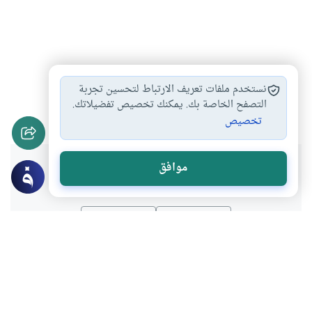
حضور المرأه للحفلات…
إقامة الحفلات الشرعية
#
#
نستخدم ملفات تعريف الارتباط لتحسين تجربة
رقص النساء في…
أدب الاختلاط
التصفح الخاصة بك. يمكنك تخصيص تفضيلاتك.
#
#
تخصيص
هل انتفعت بهذا المحتوى؟
موافق
نعم
لا
موضوعات ذات صلة