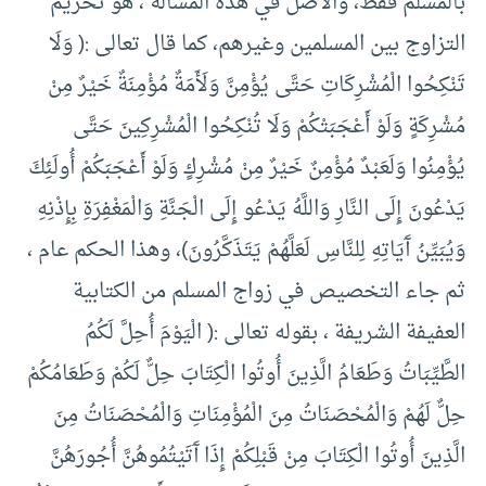
بالمسلم فقط، والأصل في هذه المسألة ، هو تحريم
التزاوج بين المسلمين وغيرهم، كما قال تعالى :( وَلَا
تَنْكِحُوا الْمُشْرِكَاتِ حَتَّى يُؤْمِنَّ وَلَأَمَةٌ مُؤْمِنَةٌ خَيْرٌ مِنْ
مُشْرِكَةٍ وَلَوْ أَعْجَبَتْكُمْ وَلَا تُنْكِحُوا الْمُشْرِكِينَ حَتَّى
يُؤْمِنُوا وَلَعَبْدٌ مُؤْمِنٌ خَيْرٌ مِنْ مُشْرِكٍ وَلَوْ أَعْجَبَكُمْ أُولَئِكَ
يَدْعُونَ إِلَى النَّارِ وَاللَّهُ يَدْعُو إِلَى الْجَنَّةِ وَالْمَغْفِرَةِ بِإِذْنِهِ
وَيُبَيِّنُ آَيَاتِهِ لِلنَّاسِ لَعَلَّهُمْ يَتَذَكَّرُونَ)، وهذا الحكم عام ،
ثم جاء التخصيص في زواج المسلم من الكتابية
العفيفة الشريفة ، بقوله تعالى :( الْيَوْمَ أُحِلَّ لَكُمُ
الطَّيِّبَاتُ وَطَعَامُ الَّذِينَ أُوتُوا الْكِتَابَ حِلٌّ لَكُمْ وَطَعَامُكُمْ
حِلٌّ لَهُمْ وَالْمُحْصَنَاتُ مِنَ الْمُؤْمِنَاتِ وَالْمُحْصَنَاتُ مِنَ
الَّذِينَ أُوتُوا الْكِتَابَ مِنْ قَبْلِكُمْ إِذَا آَتَيْتُمُوهُنَّ أُجُورَهُنَّ