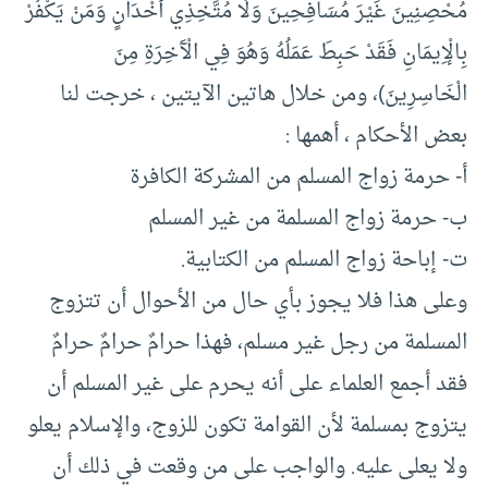
مُحْصِنِينَ غَيْرَ مُسَافِحِينَ وَلَا مُتَّخِذِي أَخْدَانٍ وَمَنْ يَكْفُرْ
بِالْإِيمَانِ فَقَدْ حَبِطَ عَمَلُهُ وَهُوَ فِي الْآَخِرَةِ مِنَ
الْخَاسِرِينَ)، ومن خلال هاتين الآيتين ، خرجت لنا
بعض الأحكام ، أهمها :
أ‌- حرمة زواج المسلم من المشركة الكافرة
ب‌- حرمة زواج المسلمة من غير المسلم
ت‌- إباحة زواج المسلم من الكتابية.
وعلى هذا فلا يجوز بأي حال من الأحوال أن تتزوج
المسلمة من رجل غير مسلم، فهذا حرامٌ حرامٌ حرامٌ
فقد أجمع العلماء على أنه يحرم على غير المسلم أن
يتزوج بمسلمة لأن القوامة تكون للزوج، والإسلام يعلو
ولا يعلى عليه. والواجب على من وقعت في ذلك أن