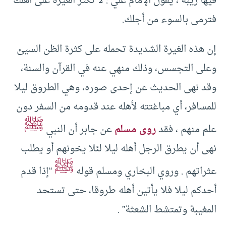
فيها ريبة ، يقول الإمام علي :‏ لا تكثر الغيرة على أهلك
فترمى بالسوء من أجلك.‏
إن هذه الغيرة الشديدة تحمله على كثرة الظن السيئ
وعلى التجسس، وذلك منهي عنه في القرآن والسنة،
وقد نهى الحديث عن إحدى صوره، وهي الطروق ليلا
للمسافر، أي مباغتته لأهله عند قدومه من السفر دون
ﷺ
علم منهم ، فقد
روى مسلم
عن جابر أن النبي
نهى أن يطرق الرجل أهله ليلا لئلا يخونهم أو يطلب
ﷺ
عثراتهم .‏ وروي البخاري ومسلم قوله
“إذا قدم
أحدكم ليلا فلا يأتين أهله طروقا، حتى تستحد
المغيبة وتمتشط الشعثة” .‏