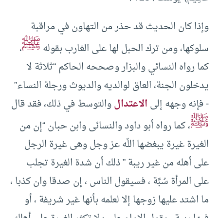
وإذا كان الحديث قد حذر من التهاون في مراقبة
ﷺ
سلوكها، ومن ترك الحبل لها على الغارب بقوله
،
كما رواه النسائي والبزار وصححه الحاكم “ثلاثة لا
يدخلون الجنة، العاق لوالديه والديوث ورجلة النساء”
-‏ فإنه وجهه إلى
الاعتدال
والتوسط في ذلك، فقد قال
ﷺ
، كما رواه أبو داود والنسائى وابن حبان “إن من
الغيرة غيرة يبغضها اللّه عز وجل وهى غيرة الرجل
على أهله من غير ريبة ” ذلك أن شدة الغيرة تجلب
على المرأة سُبَّة ، فسيقول الناس ، إن صدقا وان كذبا ،
ما اشتد عليها زوجها إلا لعلمه بأنها غير شريفة ، أو