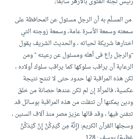
رئيس لجنة الفتوى بالأزهر سابقا:ـ
‏ من المسلّم به أن الرجل مسئول عن المحافظة على
سمعته وسمعة الأسرة عامة، وسمعة زوجته التي
اختارها شريكة لحياته ، والحديث الشريف يقول
“والرجل راع فى أهله ومسئول عن رعيته ” ومن
الرعاية أن يراقب سلوكها كما يراقب سلوك أولاده ،
لكن هذه المراقبة لها حدود حتى لا تنتج نتيجة
عكسية، فالمرأة إن لم تكن عندها حصانة من خلق
ودين يمكنها أن تتفلت من هذه المراقبة بوسائل قد
تتفنن فيها ، وقد قالها عزيز مصر منذ آلاف السنين ،
وسجلها القرآن الكريم: (إِنَّهُ مِن كَيْدِكُنَّ إِنَّ كَيْدَكُنَّ
عَظِيمٌ)‏ يوسف :‏ ‏128 .‏