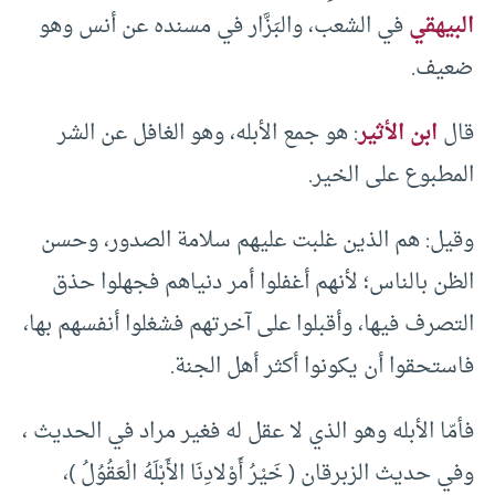
البيهقي
في الشعب، والبَزَّار في مسنده عن أنس وهو
ضعيف.
قال
ابن الأثير
: هو جمع الأبله، وهو الغافل عن الشر
المطبوع على الخير.
وقيل: هم الذين غلبت عليهم سلامة الصدور، وحسن
الظن بالناس؛ لأنهم أغفلوا أمر دنياهم فجهلوا حذق
التصرف فيها، وأقبلوا على آخرتهم فشغلوا أنفسهم بها،
فاستحقوا أن يكونوا أكثر أهل الجنة.
فأمّا الأبله وهو الذي لا عقل له فغير مراد في الحديث ،
وفي حديث الزبرقان ( خَيْرُ أَوْلادِنَا الأَبْلَهُ الْعَقُوُلُ )،