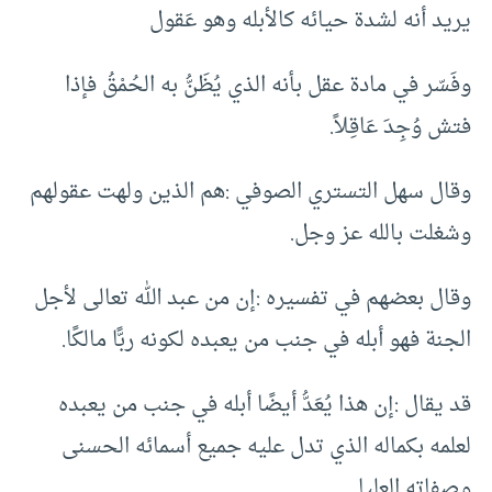
يريد أنه لشدة حيائه كالأبله وهو عَقول
وفَسّر في مادة عقل بأنه الذي يُظَنُّ به الحُمْقُ فإذا
فتش وُجِدَ عَاقِلاً.
وقال سهل التستري الصوفي :هم الذين ولهت عقولهم
وشغلت بالله عز وجل.
وقال بعضهم في تفسيره :إن من عبد الله تعالى لأجل
الجنة فهو أبله في جنب من يعبده لكونه ربًّا مالكًا.
قد يقال :إن هذا يُعَدُّ أيضًا أبله في جنب من يعبده
لعلمه بكماله الذي تدل عليه جميع أسمائه الحسنى
وصفاته العليا.