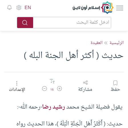
إسلام أون لاين
EN
الرئيسية
العقيدة
حديث ( أكثر أهل الجنة البله )
زيادة حجم الخط
تقليل حجم الخط
حفظ
مشاركة
الإعدادات
16
يقول فضيلة الشيخ محمد
رشيد رضا
-رحمه الله-:
حديث: ( أَكْثَرُ أَهْلِ الْجَنَّةِ الْبُلْهُ )، هذا الحديث رواه