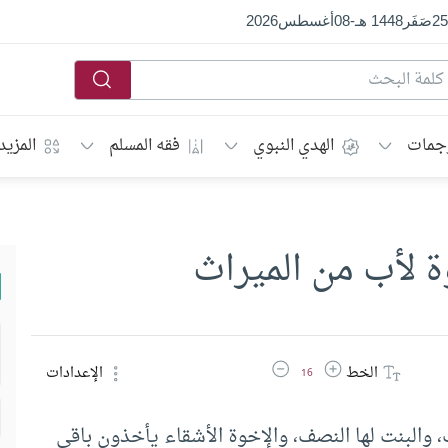
25
صَفَر
1448 هـ
-
08
أغسطس
2026
جمات
الهدي النبوي
فقه المسلم
المزيد
 لأب من الميراث
زيادة حجم الخط
تقليل حجم الخط
الخط
الإعدادات
16
ت، والبنت لها النصف، والإخوة الأشقاء يأخذون باقي