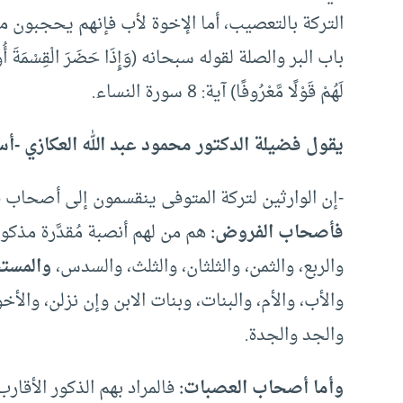
التركة بالتعصيب، أما الإخوة لأب فإنهم يحجبون م
باب البر والصلة لقوله سبحانه (وَإِذَا حَضَرَ الْقِسْمَةَ أُولُو الْق
لَهُمْ قَوْلًا مَّعْرُوفًا) آية: 8 سورة النساء.
يقول فضيلة الدكتور محمود عبد الله العكازي -أستا
-إن الوارثين لتركة المتوفى ينقسمون إلى أصحاب
فأصحاب الفروض:
هم من لهم أنصبة مُقدَّرة مذكو
والربع، والثمن، والثلثان، والثلث، والسدس،
والمستح
والأب، والأم، والبنات، وبنات الابن وإن نزلن، وال
والجد والجدة.
وأما أصحاب العصبات:
فالمراد بهم الذكور الأقار