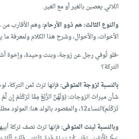
اللاتي يعصبن بالغير أو مع الغير.
والنوع الثالث: هم ذوو الأرحام:
وهم الأقارب من غ
الأخوات، والأخوال، وشرح هذا الكلام ولمعرفة ما ي
-فلو تُوفي رجل عن زوجة، وبنت وحيدة، وإخوة أشق
التركة؟
بالنسبة لزوجة المتوفى:
فإنها ترث ثمن التركة، لو
شأن ميراث الزوجات: (وَلَهُنَّ الرُّبُعُ مِمَّا تَرَكْتُمْ إِن لَّمْ يَكُن لَ
تَرَكْتُم)النساء12، والمقصود بالولد هنا: المولود مطلقًا ذكرًا كان أو أنثى.
وبالنسبة لبنت المتوفى:
فإنها ترث نصف تركة أبيها لقوله ت
حَظِّ الْأُنثَيَيْنِ ۚ فَإِن كُنَّ نِسَاءً فَوْقَ اثْنَتَيْنِ فَلَهُنَّ ثُلُثَ