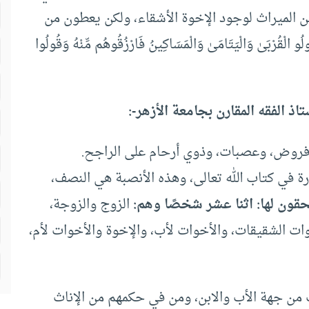
ن الميراث لوجود الإخوة الأشقاء، ولكن يعطون من
ُرْبَىٰ وَالْيَتَامَىٰ وَالْمَسَاكِينُ فَارْزُقُوهُم مِّنْهُ وَقُولُوا
ذ الفقه المقارن بجامعة الأزهر-:
 فروض، وعصبات، وذوي أرحام على الراجح.
رة في كتاب الله تعالى، وهذه الأنصبة هي النصف،
قون لها: اثنا عشر شخصًا وهم:
الزوج والزوجة،
أخوات الشقيقات، والأخوات لأب، والإخوة والأخوات لأم،
ب من جهة الأب والابن، ومن في حكمهم من الإناث