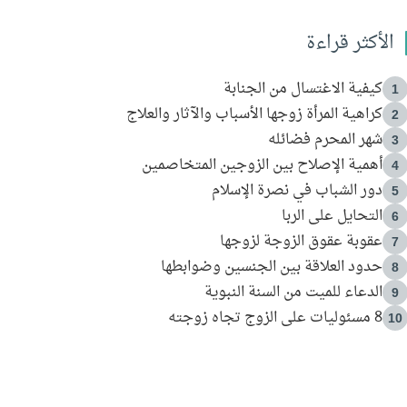
الأكثر قراءة
كيفية الاغتسال من الجنابة
1
كراهية المرأة زوجها الأسباب والآثار والعلاج
2
شهر المحرم فضائله
3
أهمية الإصلاح بين الزوجين المتخاصمين
4
دور الشباب في نصرة الإسلام
5
التحايل على الربا
6
عقوبة عقوق الزوجة لزوجها
7
حدود العلاقة بين الجنسين وضوابطها
8
الدعاء للميت من السنة النبوية
9
8 مسئوليات على الزوج تجاه زوجته
10