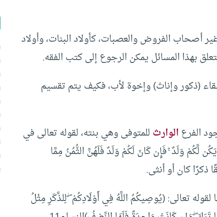
ير أصحاب الفروض والعصبات، كأولاد البنات، وأولاد
تعلق بهذا المسائل يمكن الرجوع إلى كتب الفقه.
اء (ذكور وإناث) وإخوة لأب، فكيف يتم تقسيم
جود الفرع
الوارث
للمتوفى وهي بنته، لقوله تعالى في
ّكُمْ وَلَدٌ ۚ فَإِن كَانَ لَكُمْ وَلَدٌ فَلَهُنَّ الثُّمُنُ مِمَّا
عالى: (يُوصِيكُمُ اللَّهُ فِي أَوْلَادِكُمْ ۖ لِلذَّكَرِ مِثْلُ
ا مَا تَرَكَ ۖ وَإِن كَانَتْ وَاحِدَةً فَلَهَا النِّصْفُ)النساء11.