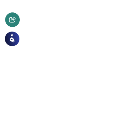
 التداوى
الأخلاق والآداب
 أسنان للرجال