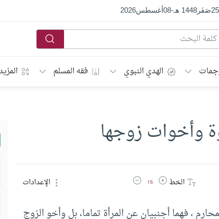
25
صَفَر
1448 هـ
-
08
أغسطس
2026
جمات
الهدي النبوي
فقه المسلم
المزيد
وة وأخوات زوجها
زيادة حجم الخط
تقليل حجم الخط
الخط
الإعدادات
16
حارم ، فهما أجنبيان عن المرأة تماما، بل وأخو الزوج