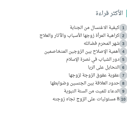
الأكثر قراءة
كيفية الاغتسال من الجنابة
1
كراهية المرأة زوجها الأسباب والآثار والعلاج
2
شهر المحرم فضائله
3
أهمية الإصلاح بين الزوجين المتخاصمين
4
دور الشباب في نصرة الإسلام
5
التحايل على الربا
6
عقوبة عقوق الزوجة لزوجها
7
حدود العلاقة بين الجنسين وضوابطها
8
الدعاء للميت من السنة النبوية
9
8 مسئوليات على الزوج تجاه زوجته
10