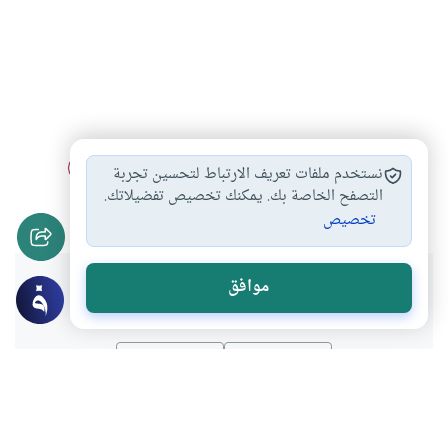
الجماع اثناء الحيض…
آداب الجماع
أحكام الجماع
#
#
#
نستخدم ملفات تعريف الارتباط لتحسين تجربة
أحكام الحيض والنفاس
التصفح الخاصة بك. يمكنك تخصيص تفضيلاتك.
#
تخصيص
هل انتفعت بهذا المحتوى؟
موافق
نعم
لا