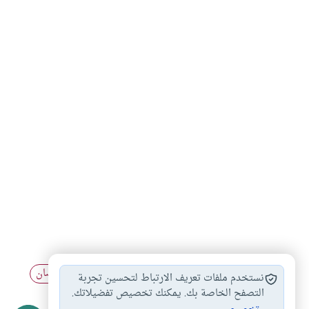
أحكام الصيام والفطر
أحكام رؤية هلال…
صيام رمضان
#
#
#
نستخدم ملفات تعريف الارتباط لتحسين تجربة
رؤية الهلال
آداب الصيام
التصفح الخاصة بك. يمكنك تخصيص تفضيلاتك.
#
#