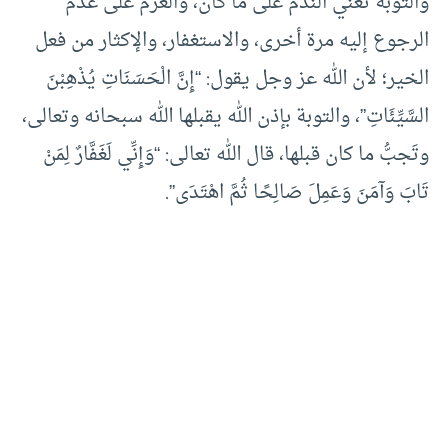
والتوبة تعني الندم على ما كان، والعزم على عدم
الرجوع إليه مرة أخرى، والاستغفار، والإكثار من فعل
الخير؛ لأن الله عز وجل يقول: “إِنَّ الْحَسَنَاتِ يُذْهِبْنَ
السَّيِّئَاتِ”، والتوبة بإذن الله يقبلها الله سبحانه وتعالى،
وتَجبُّ ما كان قبلها، قال الله تعالى: “وَإِنِّي لَغَفَّارٌ لِمَنْ
تَابَ وَآمَنَ وَعَمِلَ صَالِحًا ثُمَّ اهْتَدَى”.