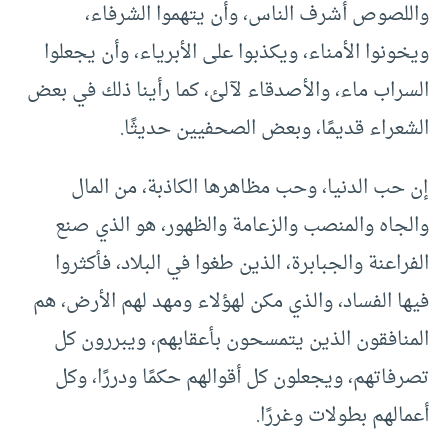
واللصوص أشرف الناس، وأن يتهموا الشرفاء،
ويخونوا الأمناء، ويكذبوا على الأبرياء، وأن يجعلوا
السراب ماء، والأصدقاء لآلئ، كما رأينا ذلك في بعض
الشعراء قديمًا، وبعض الصحفيين حديثًا.
إن حب الدنيا، وحب مظاهرها الكاذبة، من المال
والجاه والمنصب والزعامة والظهور، هو الذي صنع
الفراعنة والجبابرة، الذين طغوا في البلاد، فأكثروا
فيها الفساد، والذي مكن لهؤلاء ومهد لهم الأرض، هم
المنافقون الذين يتمسحون بأعقابهم، ويبررون كل
تصرفاتهم، ويجعلون كل أقوالهم حكمًا ودررًا، وكل
أعمالهم بطولات وغررًا.