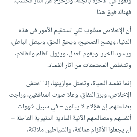
ونفوز في الآخرة بالجنة، ونزحزح عن النار فحسب،
فهناك فوق هذا:
أن الإخلاص مطلوب لكي تستقيم الأمور في هذه
الدنيا، ويصح الصحيح، ويحق الحق، ويبطل الباطل،
ويسود الخير، ويقوم العدل، ويزول الظلم والظلام،
وتتخلص المجتمعات من آثار الفساد.
إنما تفسد الحياة، وتختل موازينها، إذا اختفى
الإخلاص، وبرز النفاق، وعلا صوت المنافقين، وراجت
بضاعتهم. إن هؤلاء لا يبالون – في سبيل شهوات
أنفسهم ومصالحهم الآنية المادية الدنيوية العاجلة –
أن يجعلوا الأقزام عمالقة، والشياطين ملائكة،