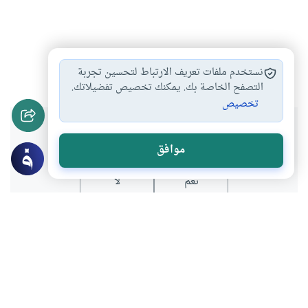
دعاية
#
نستخدم ملفات تعريف الارتباط لتحسين تجربة
التصفح الخاصة بك. يمكنك تخصيص تفضيلاتك.
تخصيص
هل انتفعت بهذا المحتوى؟
موافق
نعم
لا
موضوعات ذات صلة
فقه المعاملات
البيوع والعقود