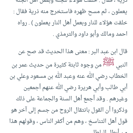
ذرية ، فقال : خلقت هؤلاء للجنة وبعمل أهل الجنة
يعملون ، ثم مسح ظهره فاستخرج منه ذرية فقال :
خلقت هؤلاء للنار وبعمل أهل النار يعملون ) . رواه
احمد ومالك وأبو داود والترمذي .
قال ابن عبد البر : معنى هذا الحديث قد صح عن
ﷺ
النبي
من وجوه ثابتة كثيرة من حديث عمر بن
الخطاب رضي الله عنه وعبد الله بن مسعود وعلي بن
أبي طالب وأبي هريرة رضي الله عنهم أجمعين
وغيرهم . وقد أجمع أهل السنة والجماعة على ذلك
وذكروا أن القول بانتقال الروح من جسم إلى آخر هو
قول أهل التناسخ ، وهم من أكفر الناس ، وقولهم هذا
من أبطل الباطل .