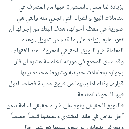
بزيادة لما سمي بالمستورق فيها من المصرف في
معاملات البيع والشراء التي تجري منه والتي هي
صورية في معظم أحوالها، هدف البنك من إجرائها أن
تعود عليه بزيادة على ما قدم من تمويل.. وهذه
المعاملة غير التورق الحقيقي المعروف عند الفقهاء ،
وقد سبق للمجمع في دورته الخامسة عشرة أن قال
بجوازه بمعاملات حقيقية وشروط محددة بينها
قراره.. وذلك لما بينهما من فروق عديدة فصلت القول
فيها البحوث المقدمة..
فالتورق الحقيقي يقوم على شراء حقيقي لسلعة بثمن
آجل تدخل في ملك المشتري ويقبضها قبضاً حقيقياً
وتقع في ضمانه ، ثم يقوم ببيعها هو بثمن حال