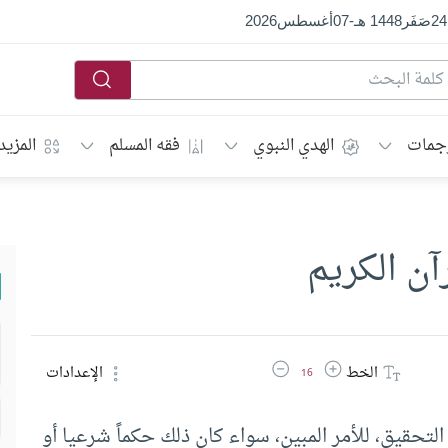
24
صَفَر
1448 هـ
-
07
أغسطس
2026
جمات
الهدي النبوي
فقه المسلم
المزيد
آن الكريم
زيادة حجم الخط
تقليل حجم الخط
الخط
الإعدادات
16
التحقيق، للأمر المبين، سواء كان ذلك حكماً شرعيا أو