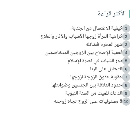
الأكثر قراءة
كيفية الاغتسال من الجنابة
1
كراهية المرأة زوجها الأسباب والآثار والعلاج
2
شهر المحرم فضائله
3
أهمية الإصلاح بين الزوجين المتخاصمين
4
دور الشباب في نصرة الإسلام
5
التحايل على الربا
6
عقوبة عقوق الزوجة لزوجها
7
حدود العلاقة بين الجنسين وضوابطها
8
الدعاء للميت من السنة النبوية
9
8 مسئوليات على الزوج تجاه زوجته
10