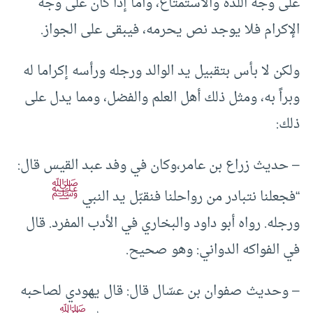
على وجه اللذة والاستمتاع، وأما إذا كان على وجه
الإكرام فلا يوجد نص يحرمه، فيبقى على الجواز.
ولكن لا بأس بتقبيل يد الوالد ورجله ورأسه إكراما له
وبراً به، ومثل ذلك أهل العلم والفضل، ومما يدل على
ذلك:
– حديث زراع بن عامر،وكان في وفد عبد القيس قال:
ﷺ
“فجعلنا نتبادر من رواحلنا فنقبّل يد النبي
ورجله. رواه أبو داود والبخاري في الأدب المفرد. قال
في الفواكه الدواني: وهو صحيح.
– وحديث صفوان بن عسّال قال: قال يهودي لصاحبه