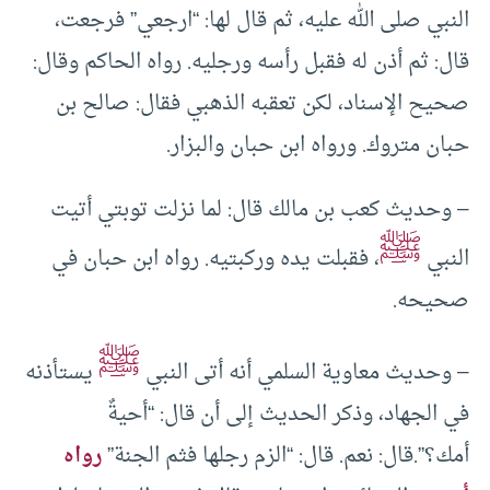
النبي صلى الله عليه، ثم قال لها: “ارجعي” فرجعت،
قال: ثم أذن له فقبل رأسه ورجليه. رواه الحاكم وقال:
صحيح الإسناد، لكن تعقبه الذهبي فقال: صالح بن
حبان متروك. ورواه ابن حبان والبزار.
– وحديث كعب بن مالك قال: لما نزلت توبتي أتيت
ﷺ
النبي
، فقبلت يده وركبتيه. رواه ابن حبان في
صحيحه.
ﷺ
– وحديث معاوية السلمي أنه أتى النبي
يستأذنه
في الجهاد، وذكر الحديث إلى أن قال: “أحيةٌ
أمك؟”.قال: نعم. قال: “الزم رجلها فثم الجنة”
رواه