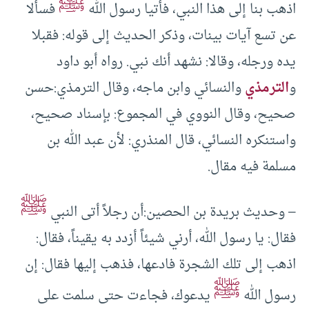
ﷺ
اذهب بنا إلى هذا النبي، فأتيا رسول الله
فسألا
عن تسع آيات بينات، وذكر الحديث إلى قوله: فقبلا
يده ورجله، وقالا: نشهد أنك نبي. رواه أبو داود
و
الترمذي
والنسائي وابن ماجه، وقال الترمذي:حسن
صحيح، وقال النووي في المجموع: بإسناد صحيح،
واستنكره النسائي، قال المنذري: لأن عبد الله بن
مسلمة فيه مقال.
ﷺ
– وحديث بريدة بن الحصين:أن رجلاً أتى النبي
فقال: يا رسول الله، أرني شيئاً أزدد به يقيناً، فقال:
اذهب إلى تلك الشجرة فادعها، فذهب إليها فقال: إن
ﷺ
رسول الله
يدعوك، فجاءت حتى سلمت على