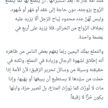
ملَك أَمَة جاز له ـ بعد استبرائها ـ أن يتمتّع بها كما يتمتّع
الزّوج بزوجته، دون حاجة إلى عَقد أو مَهْر أو شُهود.
وليس لَهُنَّ عدد محدود يُباح للرّجل ألّا يَزيد عليه
بخِلاف الزّواج من الحَرائر، فلا يَزيد على أربع في
عِصمة واحدة.
والتمتّع بمِلْك اليمين ربّما يَفهَم بعض الناس من ظاهره
أنه إطلاق لشهوة الرجال وزيادة في التمتّع، ولكنه في
حقيقته وسيلة من وسائل تحرير الرّقيق؛ لأنّ الأمة إذا
حملت من سيِّدها لا يستطيع أن يبيعَها أو يهَبها، وإذا
مات لا تُورَّث كما يُورَّث المتاع، بل تَصير حرّة، وابنُها
يكون حُرًّا لا رَقيقاً.