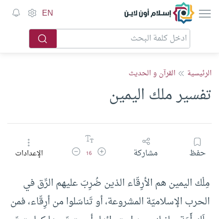
إسلام أون لاين
EN
الرئيسية
القرآن و الحديث
تفسير ملك اليمين
زيادة حجم الخط
تقليل حجم الخط
حفظ
مشاركة
الإعدادات
16
مِلْك اليمين هم الأرِقّاء الذين ضُرِبَ عليهم الرِّق في
الحرب الإسلاميّة المشروعة، أو تَناسَلوا من أرِقّاء، فمن