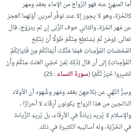
أما المنهيُّ عنه فهو الزّواج من الإماء بعقد ومهر
كالحُرّة، وهو لا يجوز إلا عند توفُّر أمرين: أوّلهما العجز
عن مَهر الحُرّة، والثاني خوف الزِّنى إن لم يتزوّج، قال
تعالى: (ومَنْ لَمْ يَسْتَطِعْ مِنْكُمْ طَوْلًا أَنْ يَنْكِحَ
المُحْصَناتِ المُؤْمِناتِ فمِمّا مَلَكَتْ أَيْمَانُكُمْ مِنْ فَتَيَاتِكُمُ
المُؤْمِناتِ) إلى أن قال (ذَلِكَ لِمَنْ خَشِيَ العَنَتَ مِنْكُمْ وأَنْ
تَصْبِروا خَيْرٌ لَكُمْ) (
سورة النساء
: 25).
وسِرُّ النَّهْيِ عن نِكاحِهِنّ بعَقد ومَهر وشُهود أن الأولاد
الناتجين من هذا الزواج يكونون أرِقّاء لا أحرارًا ،
والإسلام لا يُريد زيادةً في الأرِقّاء، بل يُريد الزِّيادة
في الحُرِّيّة، وله أساليبه الكثيرة في ذلك.