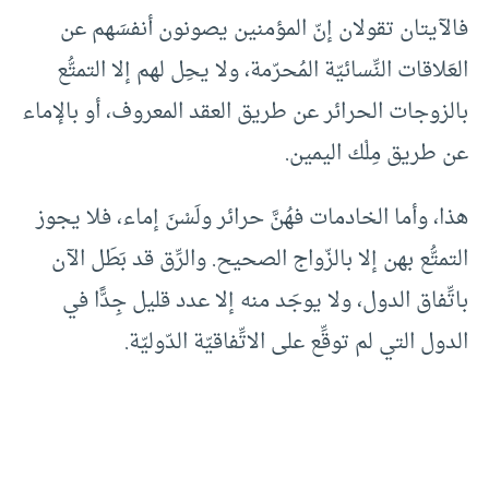
فالآيتان تقولان إنّ المؤمنين يصونون أنفسَهم عن
العَلاقات النِّسائيّة المُحرّمة، ولا يحِل لهم إلا التمتُّع
بالزوجات الحرائر عن طريق العقد المعروف، أو بالإماء
عن طريق مِلْك اليمين.
هذا، وأما الخادمات فهُنَّ حرائر ولَسْنَ إماء، فلا يجوز
التمتُّع بهن إلا بالزّواج الصحيح. والرِّق قد بَطَل الآن
باتِّفاق الدول، ولا يوجَد منه إلا عدد قليل جِدًّا في
الدول التي لم توقِّع على الاتِّفاقيّة الدّوليّة.