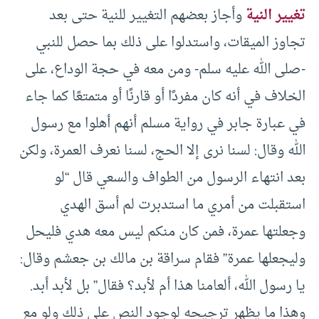
تغيير النية
وأجاز بعضهم التغيير للنية حتى بعد
تجاوز الميقات، واستدلوا على ذلك بما حصل للنبي
-صلى الله عليه سلم- ومن معه في حجة الوداع، على
الخلاف في أنه كان مفردًا أو قارنًا أو متمتعًا كما جاء
في عبارة جابر في رواية مسلم أنهم أهلوا مع رسول
الله وقال: لسنا نرى إلا الحج، لسنا نعرف العمرة، ولكن
بعد انتهاء الرسول من الطواف والسعي قال “لو
استقبلت من أمري ما استدبرت لم أسق الهدي
وجعلتها عمرة، فمن كان منكم ليس معه هدي فليحل
وليجعلها عمرة” فقام سراقة بن مالك بن جعشم وقال:
يا رسول الله، ألعامنا هذا أم لأبد؟ فقال” بل لأبد أبد.
وهذا ما يظهر ترجيحه لوجود النص على ذلك ولو مع