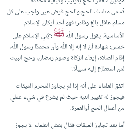
مؤدين شعائر الحج بترتيب وكيفية محددة
تُسمى مناسك الحج،والحج فرض عين واجب على كل
مسلم عاقل بالغ وقادر؛ فهو أحد أركان الإسلام
ﷺ
الأساسية، يقول رسول الله
:”بُني الإسلام على
خمس: شهادة أنّ لا إله إلا الله وأن محمدًا رسول الله،
إقام الصلاة، إيتاء الزكاة وصوم رمضان، وحج البيت
لمن استطاع إليه سبيلًا.”
اتفق العلماء على أنه إذا لم يجاوز المحرم الميقات
فيجوز له تغيير النية حيث لم يشرع في شيء عملي
من أعمال الحج أوالعمرة.
أما بعد تجاوز الميقات فقال بعض العلماء: لا يجوز