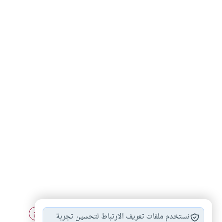
الحج على نفقة…
الحج بالوكاله
أحكام العمرة والحج
#
#
#
نستخدم ملفات تعريف الارتباط لتحسين تجربة