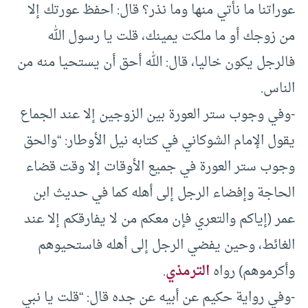
عوراتنا ما نأتي منها وما نذر؟ قال: احفظ عورتك إلا
من زوجك أو ما ملكت يمينك، قلت يا رسول الله
فالرجل يكون خاليا، قال: الله أحق أن يستحيا منه من
الناس.
-وفي وجوب ستر العورة بين الزوجين إلا عند الجماع
يقول الإمام الشوكاني في كتابه نيل الأوطار: “والحق
وجوب ستر العورة في جميع الأوقات إلا وقت قضاء
الحاجة وإفضاء الرجل إلى أهله كما في حديث ابن
عمر (إياكم والتعري فإن معكم من لا يفارقكم إلا عند
الغائط، وحين يفضي الرجل إلى أهله فاستحيوهم
وأكرموهم) رواه
الترمذي
.
-وفي رواية حكيم عن أبيه عن جده قال: “قلت يا نبي