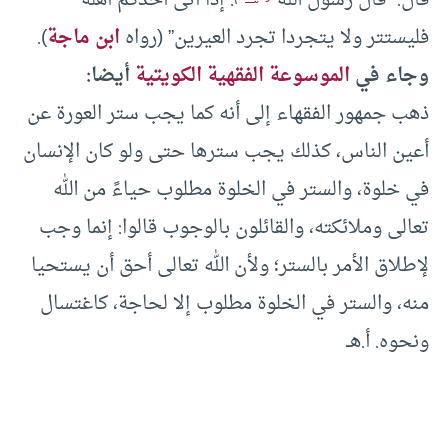
قال: “قال رسول الله
: إذا أتى أحدكم أهله
فليستتر ولا يتجردا تجرد العيرين” (رواه
ابن ماجة
).
وجاء في
الموسوعة الفقهية الكويتية
أيضا:
ذهب جمهور الفقهاء إلى أنه كما يجب ستر العورة عن
أعين الناس، كذلك يجب سترها حتى ولو كان الإنسان
في خلوة، والستر في الخلوة مطلوب حياءً من الله
تعالى وملائكته، والقائلون بالوجوب قالوا: إنما وجب
لإطلاق الأمر بالستر؛ ولأن الله تعالى أحق أن يستحيا
منه، والستر في الخلوة مطلوب إلا لحاجة، كاغتسال
ونحوه. أ.هــ