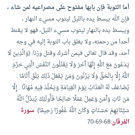
أما التوبة فإن بابها مفتوح على مصراعيه لمن شاء ،
فإن الله يبسط يده بالليل ليتوب مسيء النهار ،
ويبسط يده بالنهار ليتوب مسيء الليل، فهو لا يقنط
أحدا من رحمته، ولا يغلق باب التوبة إليه في وجه
أحد، وقد قال تعالى فيمن أشرك وقتل وزنا: (وَالَّذِينَ لَا
يَدْعُونَ مَعَ اللَّهِ إِلَهًا آَخَرَ وَلَا يَقْتُلُونَ النَّفْسَ الَّتِي حَرَّمَ
اللَّهُ إِلَّا بِالْحَقِّ وَلَا يَزْنُونَ وَمَنْ يَفْعَلْ ذَلِكَ يَلْقَ أَثَامًا .
يُضَاعَفْ لَهُ الْعَذَابُ يَوْمَ الْقِيَامَةِ وَيَخْلُدْ فِيهِ مُهَانًا . إِلَّا
مَنْ تَابَ وَآَمَنَ وَعَمِلَ عَمَلًا صَالِحًا فَأُولَئِكَ يُبَدِّلُ اللَّهُ
سَيِّئَاتِهِمْ حَسَنَاتٍ وَكَانَ اللَّهُ غَفُورًا رَحِيمًا)
سورة
الفرقان
:68-69-70