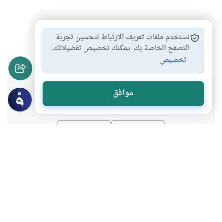
تحريم الزنا
التوبة من الزنا
إجهاض ولد الزنا
#
#
#
نستخدم ملفات تعريف الارتباط لتحسين تجربة
نسب الولد من…
التصفح الخاصة بك. يمكنك تخصيص تفضيلاتك.
#
تخصيص
هل انتفعت بهذا المحتوى؟
موافق
نعم
لا
موضوعات ذات صلة
العقوبات والحدود