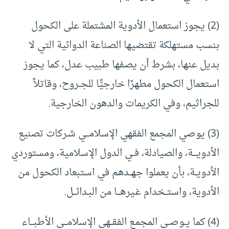
(2) يجوز استعمال الأدوية المشتملة على الكحول
بنسب مستهلكة تقتضيها الصناعة الدوائية التي لا
بديل عنها، بشرط أن يصفها طبيب عدل، كما يجوز
استعمال الكحول مطهرًا خارجيًّا للجــروح، وقاتلاً
للجراثيم، وفي الكريمات والدهون الخارجية.
(3) يوصي المجمع الفقهي الإسلامـــي شـركات تصنيع
الأدويــــة، والصيادلة، فــي الدول الإسلامية، ومستوردي
الأدويــة، بأن يعملوا جهــدهم في استبعاد الكحول من
الأدوية، واستــخدام غـيرهـــا من البـدائـــل.
(4) كما يــوصــي المجمـع الفقــهي الإسلامـــي الأطبـــاء