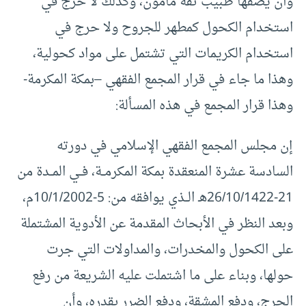
وأن يصفها طبيب ثقة مأمون، وكذلك لا حرج في
استخدام الكحول كمطهر للجروح ولا حرج في
استخدام الكريمات التي تشتمل على مواد كحولية،
وهذا ما جاء في قرار المجمع الفقهي –بمكة المكرمة-
وهذا قرار المجمع في هذه المسألة:
إن مجلس المجمع الفقهي الإسلامي في دورته
السادسة عشرة المنعقدة بمكة المكرمــة، فــي المــدة من
21-26/10/1422هـ الــذي يوافقه من: 5-10/1/2002م،
وبعد النظر في الأبحاث المقدمة عن الأدوية المشتملة
على الكحول والمخدرات، والمداولات التي جرت
حولها، وبناء على ما اشتملت عليه الشريعة من رفع
الحرج، ودفع المشقة، ودفع الضرر بقدره، وأن