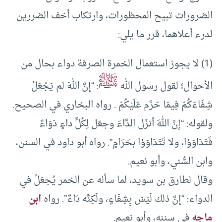
الضرورات تبيح المحظورات، وارتكاب أخف الضررين
لدرء أعلاهما، قرر ما يلي:
(1) لا يجوز استعمال الخمرة الصرفة دواء بحال من
ﷺ
الأحوال؛ لقول رسول الله
: “إنَّ اللهَ لم يَجْعَلْ
شِفَاءَكُمْ فِيمَا حَرَّم عَلَيْكُمْ . رواه البخاري في الصحيح.
ولقوله: “إنَّ اللهَ أنزَل الدَّاءَ وجعَل لِكُلِّ داءٍ دَوَاءً
فَتَدَاوَوْا، ولا تَتَدَاوَوْا بحَرَامٍ”. رواه أبو داود في السنن،
وابن السُّني، وأبو نعيم.
وقال لطارق بن سويد، لما سأله عن الخمر يُجعَلُ في
الدواء: “إنَّ ذلك لَيْسَ بِشِفَاءٍ، ولَكِنَّه دَاءٌ”. رواه
ابن
ماجه
في سننه، وأبو نعيم.