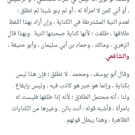
، أو أني كمن لا امرأة له ، أو لم ينو شيئا لم تطلق ؛
لعدم النية المشترطة في الكناية ، وإن أراد بهذا اللفظ
طلاقها ، طلقت ؛ لأنها كناية صحبتها النية . وبهذا قال
الزهري ، ومالك ، وحماد بن أبي سليمان ، وأبو حنيفة ،
والشافعي
.
وقال أبو يوسف ، ومحمد : لا تطلق ؛ فإن هذا ليس
بكناية ، وإنما هو خبر هو كاذب فيه ، وليس بإيقاع .
ولنا ، أنه محتمل الطلاق ؛ لأنه إذا طلقها فليست له
بامرأة ، فأشبه قوله : أنت بائن . وغيرها من الكنايات
الظاهرة ، وهذا يبطل قولهم .