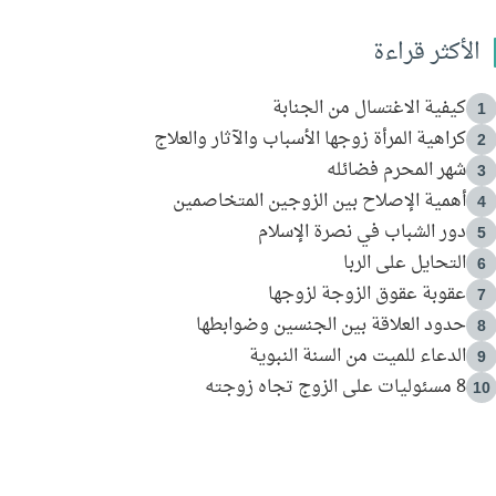
الأكثر قراءة
كيفية الاغتسال من الجنابة
1
كراهية المرأة زوجها الأسباب والآثار والعلاج
2
شهر المحرم فضائله
3
أهمية الإصلاح بين الزوجين المتخاصمين
4
دور الشباب في نصرة الإسلام
5
التحايل على الربا
6
عقوبة عقوق الزوجة لزوجها
7
حدود العلاقة بين الجنسين وضوابطها
8
الدعاء للميت من السنة النبوية
9
8 مسئوليات على الزوج تجاه زوجته
10