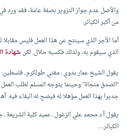
والأصل عدم جواز التزوير بصفة عامة، فقد ورد في 
من أكبر الكبائر.
أما الأجر الذي سينتج عن هذا العمل فليس مقابلا ل
الذي سيقوم به، ولذلك فكسبه حلال. لكن
شهادة ال
يقول الشيخ عمار بدوي ـ مفتي طولكرم ـ فلسطين: 
“الصدق منجاة” وحينما يتوجه المسلم لطلب العمل عل
جديرا بهذا العمل مؤهلا له فيصح له البقاء فيه. أهـ
يقول أ.د محمد علي الزغول ـ عميد كلية الشريعة ـ جا
الكبائر…