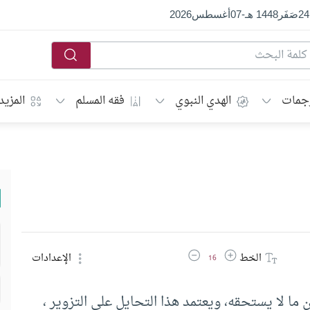
24
صَفَر
1448 هـ
-
07
أغسطس
2026
جمات
الهدي النبوي
فقه المسلم
المزيد
زيادة حجم الخط
تقليل حجم الخط
الخط
الإعدادات
16
ن ما لا يستحقه، ويعتمد هذا التحايل على التزوير ،