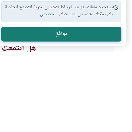
نستخدم ملفات تعريف الارتباط لتحسين تجربة التصفح الخاصة
بك. يمكنك تخصيص تفضيلاتك.
تخصيص
شهادة الزور
التوبة من شهادة…
التزوير من أجل…
ت
#
#
#
#
موافق
هل انتفعت ب
نعم
موضوعات ذات صلة
العبادات
الأخلاق والآداب
كيف يتوب شاهد الزور إذ