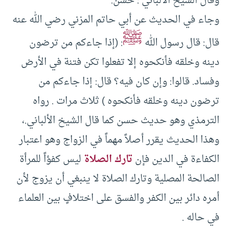
وقال الشيخ الألباني : حسن.
وجاء في الحديث عن أبي حاتم المزني رضي الله عنه
ﷺ
قال: قال رسول الله
: (إذا جاءكم من ترضون
دينه وخلقه فأنكحوه إلا تفعلوا تكن فتنة في الأرض
وفساد. قالوا: وإن كان فيه؟ قال: إذا جاءكم من
ترضون دينه وخلقه فأنكحوه ) ثلاث مرات . رواه
الترمذي وهو حديث حسن كما قال الشيخ الألباني.،
وهذا الحديث يقرر أصلاً مهماً في الزواج وهو اعتبار
الكفاءة في الدين فإن
تارك الصلاة
ليس كفؤاً للمرأة
الصالحة المصلية وتارك الصلاة لا ينبغي أن يزوج لأن
أمره دائر بين الكفر والفسق على اختلافٍ بين العلماء
في حاله .