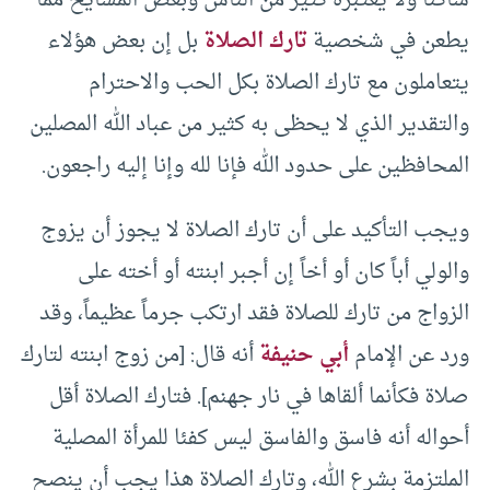
ساكناً ولا يعتبره كثير من الناس وبعض المشايخ مما
يطعن في شخصية
تارك الصلاة
بل إن بعض هؤلاء
يتعاملون مع تارك الصلاة بكل الحب والاحترام
والتقدير الذي لا يحظى به كثير من عباد الله المصلين
المحافظين على حدود الله فإنا لله وإنا إليه راجعون.
ويجب التأكيد على أن تارك الصلاة لا يجوز أن يزوج
والولي أباً كان أو أخاً إن أجبر ابنته أو أخته على
الزواج من تارك للصلاة فقد ارتكب جرماً عظيماً، وقد
ورد عن الإمام
أبي حنيفة
أنه قال: [من زوج ابنته لتارك
صلاة فكأنما ألقاها في نار جهنم]. فتارك الصلاة أقل
أحواله أنه فاسق والفاسق ليس كفئا للمرأة المصلية
الملتزمة بشرع الله، وتارك الصلاة هذا يجب أن ينصح