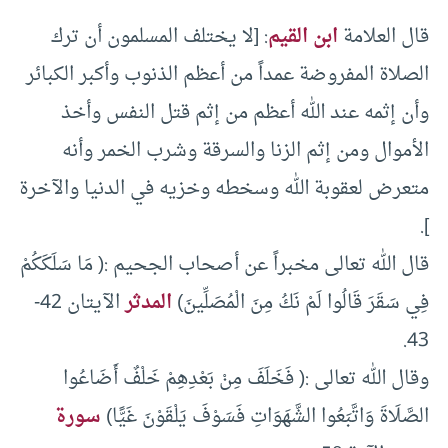
قال العلامة
ابن القيم
: [لا يختلف المسلمون أن ترك
الصلاة المفروضة عمداً من أعظم الذنوب وأكبر الكبائر
وأن إثمه عند الله أعظم من إثم قتل النفس وأخذ
الأموال ومن إثم الزنا والسرقة وشرب الخمر وأنه
متعرض لعقوبة الله وسخطه وخزيه في الدنيا والآخرة
].
قال الله تعالى مخبراً عن أصحاب الجحيم :( مَا سَلَكَكُمْ
فِي سَقَرَ قَالُوا لَمْ نَكُ مِنَ الْمُصَلِّينَ)
المدثر
الآيتان 42-
43.
وقال الله تعالى :( فَخَلَفَ مِنْ بَعْدِهِمْ خَلْفٌ أَضَاعُوا
الصَّلَاةَ وَاتَّبَعُوا الشَّهَوَاتِ فَسَوْفَ يَلْقَوْنَ غَيًّا)
سورة