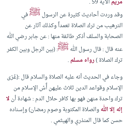
مريم
الآية 59 .
ﷺ
وقد وردت أحاديث كثيرة عن الرسول
في
الترهيب من ترك الصلاة تعمداً وكذلك آثار عن
الصحابة والسلف أذكر طائفة منها : عن جابر رضي الله
ﷺ
عنه قال : قال رسول الله
: (بين الرجل وبين الكفر
ترك الصلاة )
رواه مسلم
.
وجاء في الحديث أنه عليه الصلاة والسلام قال :(عُرَى
الإسلام وقواعد الدين ثلاث عليهن أٌسُ الإسلام من
ترك واحدة منهن فهو بها كافر حلال الدم : شهادة أن
لا
إله إلا الله
والصلاة المكتوبة وصوم رمضان) وإسناده
حسن كما قال المنذري والهيثمي .