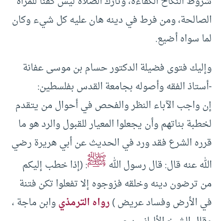
شروط النكاح الكفاءة، وتارك الصلاة ليس كفئا للمرأة
الصالحة، ومن فرط في دينه هان عليه كل شيء وكان
لما سواه أضيع.
وإليك فتوى فضيلة الدكتور حسام بن موسى عفانة
-أستاذ الفقه وأصوله بجامعة القدس بفلسطين:
إن واجب الآباء النظر والفحص في أحوال من يتقدم
لخطبة بناتهم وأن يجعلوا المعيار للقبول والرد هو ما
قرره الشرع فقد ورد في الحديث عن أبي هريرة رضي
ﷺ
الله عنه قال: قال رسول الله
: (إذا خطب إليكم
من ترضون دينه وخلقه فزوجوه إلا تفعلوا تكن فتنة
في الأرض وفساد عريض )
رواه الترمذي
وابن ماجة ،