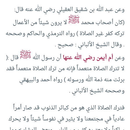
وعن عبد الله بن شقيق العقيلي رضي الله عنه قال:
ﷺ
(كان أصحاب محمد
لا يرون شيئاً من الأعمال
تركه كفر غير الصلاة ) رواه الترمذي والحاكم وصححه
. وقال الشيخ الألباني : صحيح .
ﷺ
وعن
أم أيمن رضي الله عنها
أن رسول الله
قال :(
لا تترك الصلاة متعمداً فإنه من ترك الصلاة متعمداً فقد
برئت منه ذمة الله ورسوله ) رواه أحمد والبيهقي
وصححه الشيخ الألباني .
فترك الصلاة الذي هو من كبائر الذنوب قد صار أمراً
عادياً في مجتمعنا ولا يثير في نفوساً شيئاً ولا يحرك