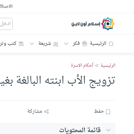
الاحد
26
إسلام أون لاين
الرئيسية
فكر
شريعة
كتب وتر
الرئيسية
أحكام الاسرة
تزويج الأب ابنته البالغة بغي
حفظ
مشاركة
قائمة المحتويات