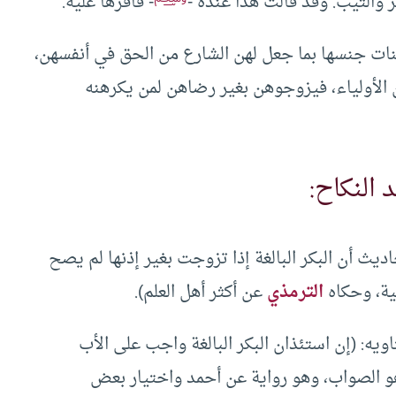
ر والثيب. وقد قالت هذا عنده -
- فأقرها عليه.
 بنات جنسها بما جعل لهن الشارع من الحق في أنفسهن،
 الأولياء، فيزوجوهن بغير رضاهن لمن يكرهنه
 النكاح:
اديث أن البكر البالغة إذا تزوجت بغير إذنها لم يصح
فية، وحكاه
الترمذي
عن أكثر أهل العلم).
ويه: (إن استئذان البكر البالغة واجب على الأب
 هو الصواب، وهو رواية عن أحمد واختيار بعض