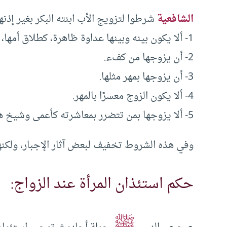
الشافعية
شرطوا لتزويج الأب ابنته البكر بغير إذنها
1- ألا يكون بينه وبينها عداوة ظاهرة، كطلاق أمها، أو نحو ذلك.
2- أن يزوجها من كفء.
3- أن يزوجها بمهر مثلها.
4- ألا يكون الزوج معسرًا بالمهر.
5- ألا يزوجها بمن تتضرر بمعاشرته كأعمى وشيخ هرم.. الخ.
وفي هذه الشروط تخفيف لبعض آثار الإجبار، ولكنه
حكم استئذان المرأة عند الزواج:
ﷺ