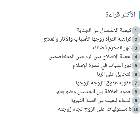
الأكثر قراءة
كيفية الاغتسال من الجنابة
1
كراهية المرأة زوجها الأسباب والآثار والعلاج
2
شهر المحرم فضائله
3
أهمية الإصلاح بين الزوجين المتخاصمين
4
دور الشباب في نصرة الإسلام
5
التحايل على الربا
6
عقوبة عقوق الزوجة لزوجها
7
حدود العلاقة بين الجنسين وضوابطها
8
الدعاء للميت من السنة النبوية
9
8 مسئوليات على الزوج تجاه زوجته
10