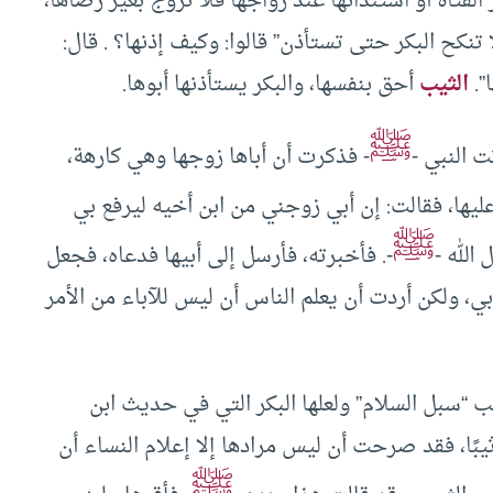
لفتاة أو استئذانها عند زواجها فلا تزوج بغير رضاها،
 تنكح البكر حتى تستأذن” قالوا: وكيف إذنها؟ . قال:
”.
الثيب
أحق بنفسها، والبكر يستأذنها أبوها.
ﷺ
تت النبي -
- فذكرت أن أباها زوجها وهي كارهة،
ليها، فقالت: إن أبي زوجني من ابن أخيه ليرفع بي
ﷺ
الله -
-. فأخبرته، فأرسل إلى أبيها فدعاه، فجعل
أبي، ولكن أردت أن يعلم الناس أن ليس للآباء من الأمر
حب “سبل السلام” ولعلها البكر التي في حديث ابن
ثيبًا، فقد صرحت أن ليس مرادها إلا إعلام النساء أن
ﷺ