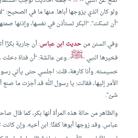
صح عن النبي -
- جملة أحاديث توجب استئمار ا
ولو كان الذي يزوجها أباها. منها ما في الصحيح: “لا
“أن تسكت”. “البكر تستأذن في نفسها، وإذنها صمتها
وفي السنن من
حديث ابن عباس
: أن جارية بكرًا أ
ﷺ
فخيرها النبي -
-. وعن عائشة: “أن فتاة دخلت ع
خسيسته. وأنا كارهة، قلت: اجلسي حتى يأتي رسول 
الأمر إليها، فقالت: يا رسول الله قد أجزت ما صنع 
شئ”.
والظاهر من حالة هذه المرأة أنها بكر، كما قال صا
عباس. وقد زوجها أبوها كفئًا: ابن أخيه. وإن كانت 