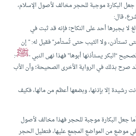
عل البكارة موجبة للحجر مخالف لأصول الإسلام،
رع، قال:
لغ لا يجبرها أحد على النكاح؛ فإنه قد ثبت في
حتى تستأذن، ولا الثيب حتى تُستأمر” فقيل له: ” إن
ﷺ
حيح “البكر يستأذنها أبوها” فهذا نهى النبي -
-:
قد صرح بذلك في الرواية الأخرى الصحيحة؛ وأن الأب
نت رشيدة إلا بإذنها، وبضعها أعظم من مالها، فكيف
أما جعل البكارة موجبة للحجر فهذا مخالف لأصول
 في موضع من المواضع المجمع عليها، فتعليل الحجر