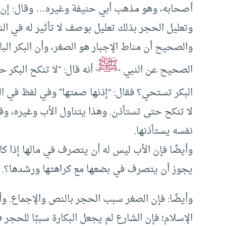
أصحابه، وهو مذهب أبي حنيفة وغيره… وقال: إن ج
وتعليل الحجر بذلك تعليل بوصف لا تأثير له في الش
والصحيح أن مناط الإجبار هو الصغر، وأن البكر البا
ﷺ
الصحيح عن النبي -
- أنه قال: “لا تنكح البكر 
البكر تستحي؟ فقال: “إذنها صمتها” وفي لفظ في الص
لا تنكح حتى تستأذن. وهذا يتناول الأب وغيره، و
نفسه يستأذنها.
وأيضًا فإن الأب ليس له أن يتصرف في مالها إذا كا
يجوز أن يتصرف في بضعها مع كراهتها ورشدها؟.
وأيضًا: فإن الصغر سبب الحجر بالنص والإجماع. و
الإسلام؛ فإن الشارع لم يجعل البكارة سببًا للحجر