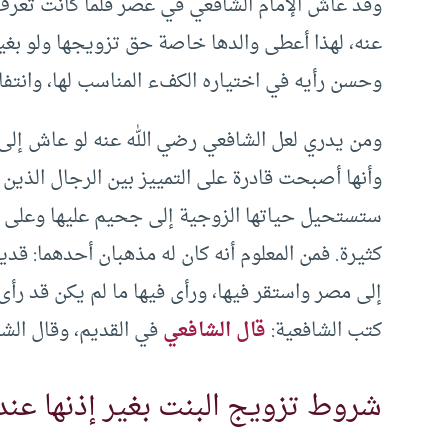
وقد عاش الإمام الشافعي في عصر قلما كانت تعرف ال
عنه، لهذا أعطى والدها خاصة حق تزويجها ولو بغي
وحسن رأيه في اختياره الكفء المناسب لها، وانتفاء
ومن يدري لعل الشافعي رضي الله عنه لو عاش إلى زم
وأنها أصبحت قادرة على التمييز بين الرجال الذين 
ستستحيل حياتها الزوجية إلى جحيم عليها وعلى زوجه
كثيرة. فمن المعلوم أنه كان له مذهبان أحدهما: قد
إلى مصر واستقر فيها، ورأى فيها ما لم يكن قد رأ
كتب الشافعية:
قال الشافعي
في القديم، وقال الش
شروط تزويج البنت بغير إذنها عند 