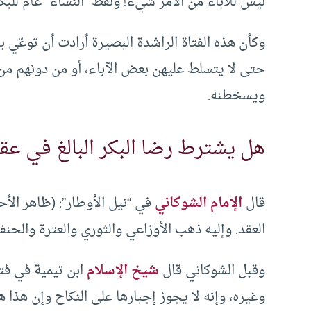
ليس للآباء من الأمر شيء! ولفظ “النساء” عام للبك
وكأن هذه الفتاة الراشدة البصيرة أرادت أن توعّي
حتى لا يتسلط عليهن بعض الآباء، أو من دونهم من
ويسخطنه.
هل يشترط رضا البكر البالغ في عقد
قال
الإمام الشوكاني
في “نيل الأوطار”: (ظاهر الأح
العقد. وإليه ذهب الأوزاعي والثوري والعترة والحن
وقبل الشوكاني قال
شيخ الإسلام
ابن تيمية في فتا
وغيره، وإنه لا يجوز إجبارها على النكاح وإن هذا