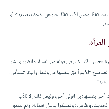
عينت كفئًا، وعين الأب كفئًا آخر: هل يؤخذ بتعيينها؟ أو
د.
المرأة:
ة بتعيين الأب كان في قوله من الفساد والضرر والشر
لصحيح: “الأيم أحق بنفسها من وليها، والبكر تستأذن،
ليها”.
 أحق بنفسها؛ بل الولي أحق، وليس ذلك إلا للأب
الحديث، وظاهره؛ وتمسكوا بدليل خطابه؛ ولم يعلموا