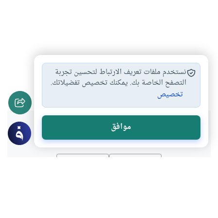
الزوجة الثانية
الزواج من رجل…
أحكام النكاح
#
#
#
نستخدم ملفات تعريف الارتباط لتحسين تجربة
أحكام النكاح والخطبة
التصفح الخاصة بك. يمكنك تخصيص تفضيلاتك.
#
تخصيص
هل انتفعت بهذا المحتوى؟
موافق
نعم
لا