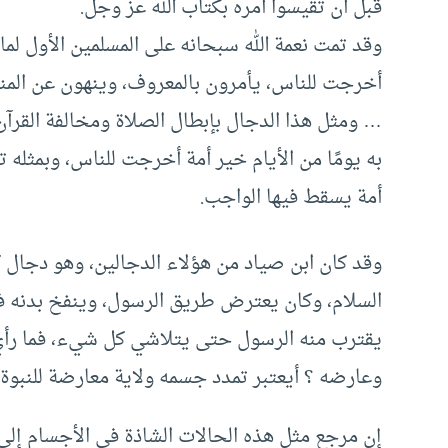
قبل أن تقيسوا أمره بكتاب الله عز وجل.
وقد تمت نعمة الله سبحانه على المسلمين الأول لما 
أخرجت للناس، يأمرون بالمعروف، وينهون عن المنك
… ومثل هذا الدجال بإبطال الصلاة ومخالفة القرآن
به يومًا من الأيام خير أمة أخرجت للناس، وبمثله
أمة يسقط فيها الواجب.
وقد كان ابن صياد من هؤلاء الدجالين، وهو دجال
السلام، وكان يعترض طريق الرسول، وينفخ بدنه ف
يقترب منه الرسول حتى يتلاشي كل شيء، فما رأي
وعارضه ؟ أيعتبر تمدد جسمه ولاية معارضة للنبوة 
إن مرجع مثل هذه الحالات الشاذة في الأجسام إلى ع