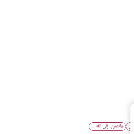
يس
التقرب إلى الله…
#