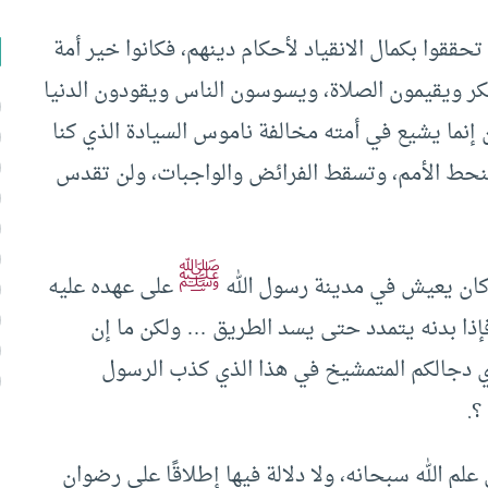
تحققوا بكمال الانقياد لأحكام دينهم، فكانوا خير أمة
ر ويقيمون الصلاة، ويسوسون الناس ويقودون الدنيا
 إنما يشيع في أمته مخالفة ناموس السيادة الذي كنا
 تنحط الأمم، وتسقط الفرائض والواجبات، ولن تقدس
ﷺ
 كان يعيش في مدينة رسول الله
على عهده عليه
إذا بدنه يتمدد حتى يسد الطريق … ولكن ما إن
 دجالكم المتمشيخ في هذا الذي كذب الرسول
؟.
لم الله سبحانه، ولا دلالة فيها إطلاقًا على رضوان