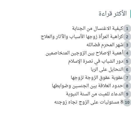
الأكثر قراءة
كيفية الاغتسال من الجنابة
1
كراهية المرأة زوجها الأسباب والآثار والعلاج
2
شهر المحرم فضائله
3
أهمية الإصلاح بين الزوجين المتخاصمين
4
دور الشباب في نصرة الإسلام
5
التحايل على الربا
6
عقوبة عقوق الزوجة لزوجها
7
حدود العلاقة بين الجنسين وضوابطها
8
الدعاء للميت من السنة النبوية
9
8 مسئوليات على الزوج تجاه زوجته
10