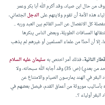
عروف من حال ابن صياد، وقد أكرم الله أبا بكر وعمر
ياء هذه الأمة أن تقوم ولايتهم على
الدجل
الجثماني،
لة كل الانفصال عن السر القائم بين العبد وربه ..
تقالها المسافات الطويلة، وبعض الناس ينكرها
إلا أن أحدًا من علماء المسلمين أو غيرهم لم يذهب
ار النائية،
فذلك أمر اختص به
سليمان عليه السلام
. إذ دعا ربه: (رب اغفر لي وهب لي ملكًا لا ينبغي لأحد من بعدي) (ص: 35) وقد أجابه الله سبحانه، ولا
 البقر في الهند يمارسون الصيام والامتناع عن
 بأساليب موروثة من أعماق القدم، فيصل بعضهم في
البقر أولياء ؟..