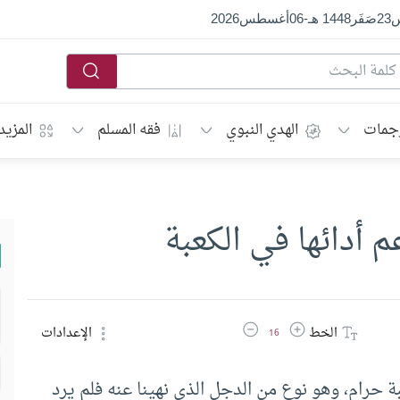
س
23
صَفَر
1448 هـ
-
06
أغسطس
2026
جمات
الهدي النبوي
فقه المسلم
المزيد
 أدائها في الكعبة
زيادة حجم الخط
تقليل حجم الخط
الخط
الإعدادات
16
ة حرام، وهو نوع من الدجل الذي نهينا عنه فلم يرد