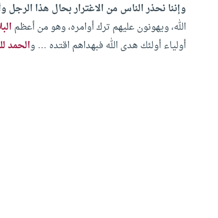
وإننا نحذر الناس من الاغترار بحال هذا الرجل وأ
الله، ويهونون عليهم ترك أوامره، وهو من أعظم
البل
أولياء أولئك هدى الله فبهداهم اقتده … و
الحمد لل