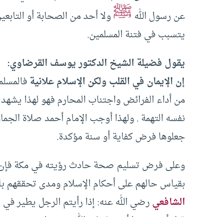
ﷺ
عن رسول الله
ولا أحد من الصحابة أو التابعين
يتسبب في فتنة المسلمين.
يقول فضيلة الشيخ الدكتور يوسف القرضاوي:
إن الإيمان في القلب ولكن الإسلام علانية
فالمسلم 
من أداء الفرائض واجتناب المحارم فهو لهذا يشهد
نفسه التهمة . ولهذا أوجب الإمام أحمد صلاة الجم
جعلوها فرض كفاية أو سنة مؤكدة.
وعلى فرض تسليم صحة حادث رؤيته في مكة فإن ال
بقياس حالهم على أحكام الإسلام ومدى تحققهم بال
الشافعي
رضي الله عنه: إذا رأيتم الرجل يطير في ا