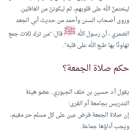
ليختمنَّ الله على قلوبهم، ثم ليكوننّ من الغافلين.
وروى أصحاب السنن وأحمد من حديث أبي الجعد
ﷺ
الضمري ، أن رسول الله
قال: “من ترك ثلاث جمع
تهاونًا بها طبع الله على قلبه”.
حكم صلاة الجمعة؟
يقول أ.د حسين بن خلف الجبوري ـ عضو هيئة
التدريس بجامعة أم القرى:
إن صلاة الجمعة فرض عين على كل مسلم حر مقيم،
ويجب أداؤها جماعة.