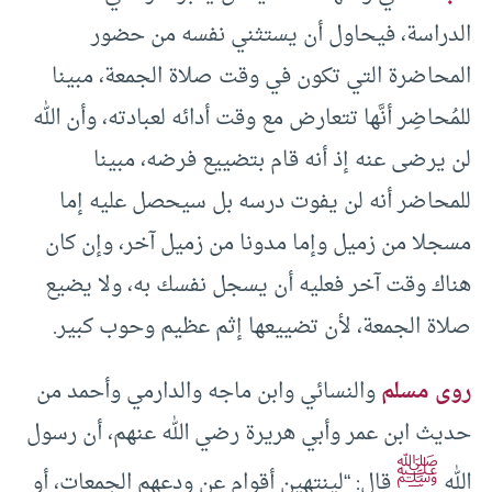
الدراسة، فيحاول أن يستثني نفسه من حضور
المحاضرة التي تكون في وقت صلاة الجمعة، مبينا
للمُحاضِر أنَّها تتعارض مع وقت أدائه لعبادته، وأن الله
لن يرضى عنه إذ أنه قام بتضييع فرضه، مبينا
للمحاضر أنه لن يفوت درسه بل سيحصل عليه إما
مسجلا من زميل وإما مدونا من زميل آخر، وإن كان
هناك وقت آخر فعليه أن يسجل نفسك به، ولا يضيع
صلاة الجمعة، لأن تضييعها إثم عظيم وحوب كبير.
روى مسلم
والنسائي وابن ماجه والدارمي وأحمد من
حديث ابن عمر وأبي هريرة رضي الله عنهم، أن رسول
ﷺ
الله
قال: “لينتهين أقوام عن ودعهم الجمعات، أو