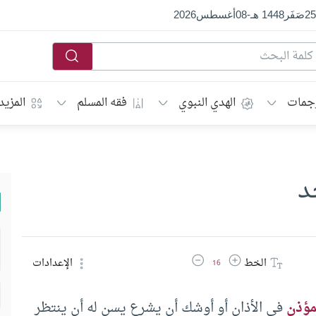
25
صَفَر
1448 هـ
-
08
أغسطس
2026
جمات
الهدي النبوي
فقه المسلم
المزيد
د
زيادة حجم الخط
تقليل حجم الخط
الخط
الإعدادات
16
مؤذن
في الأذان أو أوشك أن يشرع يسن له أن ينتظر