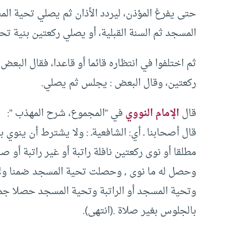
حتى يفرغ المؤذن، ليردد الأذان ثم يصلي تحية الم
المسجد ثم السنة القبلية، أو يصلي ركعتين بنية تحي
ثم اختلفوا في انتظاره قائما أو قاعدا، فقال الب
ركعتين، وقال البعض : يجلس ثم يصلي.
قال
الإمام النووي
في “المجموع، شرح المهذب “:
قال أصحابنا ـ أي: الشافعيةـ : ولا يشترط أن ينوي ب
مطلقا أو نوى ركعتين نافلة راتبة أو غير راتبة أو 
وحصل له ما نوى , وحصلت تحية المسجد ضمنا ولا خ
وتحية المسجد أو الراتبة وتحية المسجد حصلا جميع
بالجلوس بغير صلاة .(انتهى).