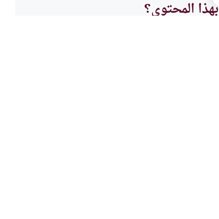
هذا المحتوى؟
لا
الطهار
الفرق
لناس في المسجد
ما هو 
اس عند الدخول على المسجد؟
المصلى
اقرأ المزيد