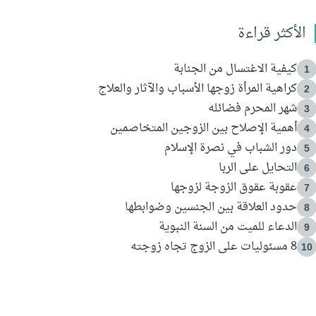
الأكثر قراءة
كيفية الاغتسال من الجنابة
1
كراهية المرأة زوجها الأسباب والآثار والعلاج
2
شهر المحرم فضائله
3
أهمية الإصلاح بين الزوجين المتخاصمين
4
دور الشباب في نصرة الإسلام
5
التحايل على الربا
6
عقوبة عقوق الزوجة لزوجها
7
حدود العلاقة بين الجنسين وضوابطها
8
الدعاء للميت من السنة النبوية
9
8 مسئوليات على الزوج تجاه زوجته
10