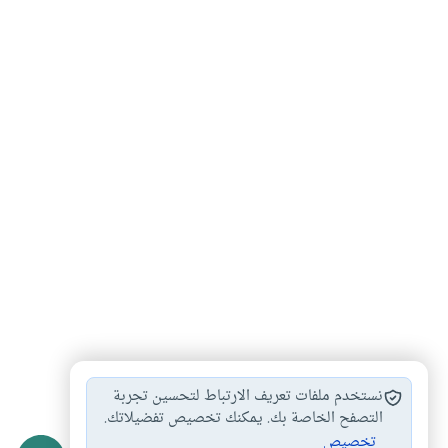
قراء السور بالترتيب…
أحكام القرآن وعلومه
#
#
نستخدم ملفات تعريف الارتباط لتحسين تجربة
السور التوقيفية أم…
التصفح الخاصة بك. يمكنك تخصيص تفضيلاتك.
#
تخصيص