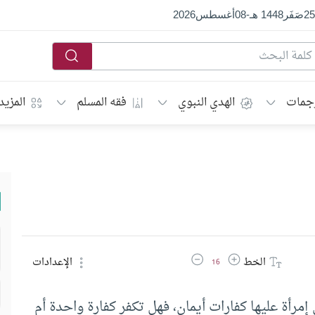
25
صَفَر
1448 هـ
-
08
أغسطس
2026
جمات
الهدي النبوي
فقه المسلم
المزيد
زيادة حجم الخط
تقليل حجم الخط
الخط
الإعدادات
16
إمرأة عليها كفارات أيمان، فهل تكفر كفارة واحدة أم