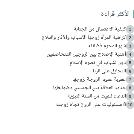
الأكثر قراءة
كيفية الاغتسال من الجنابة
1
كراهية المرأة زوجها الأسباب والآثار والعلاج
2
شهر المحرم فضائله
3
أهمية الإصلاح بين الزوجين المتخاصمين
4
دور الشباب في نصرة الإسلام
5
التحايل على الربا
6
عقوبة عقوق الزوجة لزوجها
7
حدود العلاقة بين الجنسين وضوابطها
8
الدعاء للميت من السنة النبوية
9
8 مسئوليات على الزوج تجاه زوجته
10