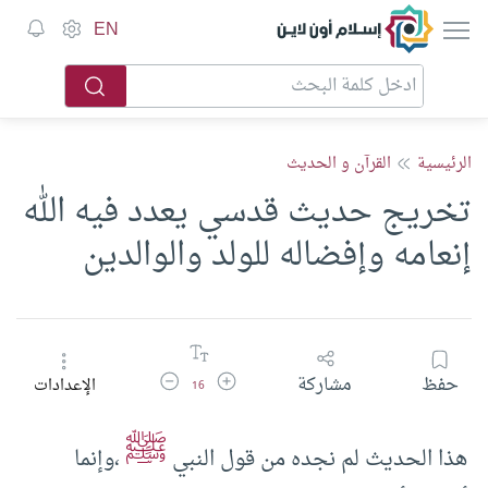
إسلام أون لاين
EN
الرئيسية
القرآن و الحديث
تخريج حديث قدسي يعدد فيه الله
إنعامه وإفضاله للولد والوالدين
زيادة حجم الخط
تقليل حجم الخط
حفظ
مشاركة
الإعدادات
16
ﷺ
هذا الحديث لم نجده من قول النبي
،وإنما