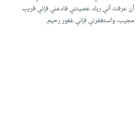
أن عرفت أني ربك عصيتني فادعني فإني قريب
مجيب، واستغفرني فإني غفور رحيم.