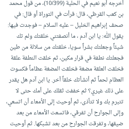
أخرجه أبو نعيم في الحلية (10/399)، من قول محمد
بن كعب القرظي، قال: قرأت في التوراة أو قال: في
صحف إبراهيم الخليل – عليه السلام – فوجدت فيها:
يقول الله: يا ابن آدم ، ما أنصفتني خلقتك ولم تك
شيئاً وجعلتك بشراً سويا، خلقتك من سلالة من طين
فجعلتك نطفة في قرار مكين، ثم خلقت النطفة علقة
فخلقت العلقة مضغة فخلقت المضغة عظاماً فكسوت
العظام لحماً ثم أنشأتك خلقاً آخر. يا ابن آدم هل يقدر
على ذلك غيري؟ ثم خففت ثقلك على أمك حتى لا
تتبرم بك ولا تتأذى، ثم أوحيت إلى الأمعاء أن اتسعي،
وإلى الجوارح أن تفرقي، فاتسعت الأمعاء من بعد
ضيقها، وتفرقت الجوارح من بعد تشبكها. ثم أوحيت