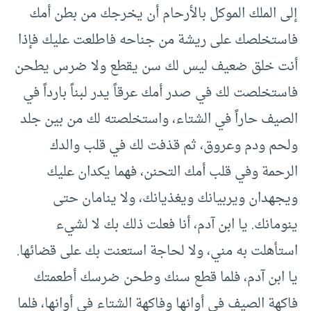
إلى الملك الموكل بالأرحام أن يخرجك من بطن أمك
فاستخلصك على ريشة من جناحه فاطلعت عليك فإذا
أنت خلق ضعيف ليس لك سن يقطع ولا ضرس يطحن
فاستخلصت لك في صدر أمك عرقاً يدر لبناً بارداً في
الصيف حاراً في الشتاء، واستخلصته لك من بين جلد
ولحم ودم وعروق، ثم قذفت لك في قلب والدك
الرحمة وفي قلب أمك التحنن، فهما يكدان عليك
ويجهدان ويربيانك ويغذيانك، ولا ينامان حتى
ينومانك. يا ابن آدم، أنا فعلت ذلك بك لا لشيء
استأهلت به مني، ولا لحاجة استعنت بك على قضائها.
يا ابن آدم، فلما قطع سنك وطحن ضرسك أطعمتك
فاكهة الصيف في أوانها وفاكهة الشتاء في أوانها، فلما