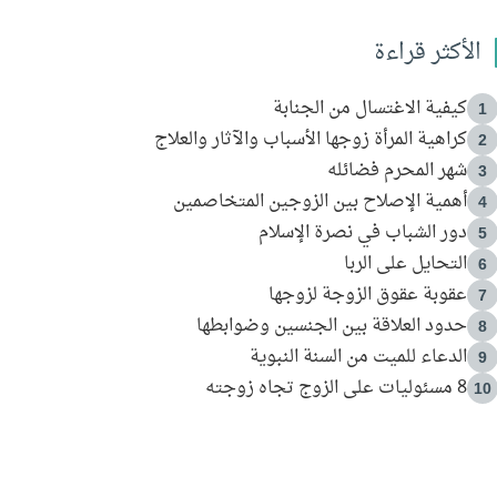
الأكثر قراءة
كيفية الاغتسال من الجنابة
1
كراهية المرأة زوجها الأسباب والآثار والعلاج
2
شهر المحرم فضائله
3
أهمية الإصلاح بين الزوجين المتخاصمين
4
دور الشباب في نصرة الإسلام
5
التحايل على الربا
6
عقوبة عقوق الزوجة لزوجها
7
حدود العلاقة بين الجنسين وضوابطها
8
الدعاء للميت من السنة النبوية
9
8 مسئوليات على الزوج تجاه زوجته
10