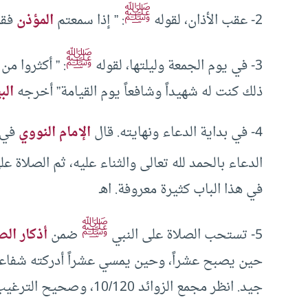
ﷺ
2- عقب الأذان، لقوله
: ” إذا سمعتم
المؤذن
فقو
ﷺ
3- في يوم الجمعة وليلتها، لقوله
: ” أكثروا م
ذلك كنت له شهيداً وشافعاً يوم القيامة” أخرجه
الب
4- في بداية الدعاء ونهايته. قال
الإمام النووي
في ك
الدعاء بالحمد لله تعالى والثناء عليه، ثم الصلاة ع
في هذا الباب كثيرة معروفة. اهـ
ﷺ
5- تستحب الصلاة على النبي
ضمن
أذكار الص
حين يصبح عشراً، وحين يمسي عشراً أدركته شفاعتي
جيد. انظر مجمع الزوائد 10/120، وصحيح الترغيب والترهيب 1/273.