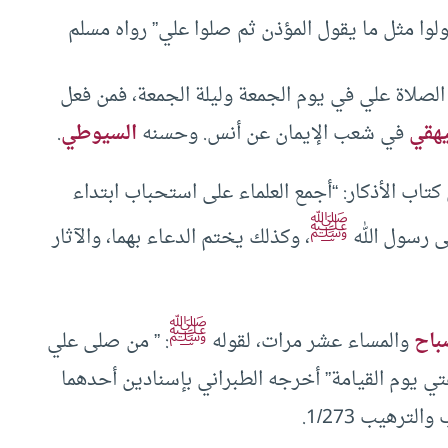
لوا مثل ما يقول المؤذن ثم صلوا علي” رواه مسلم
ن الصلاة علي في يوم الجمعة وليلة الجمعة، فمن فعل
يهقي
في شعب الإيمان عن أنس. وحسنه
السيوطي
.
تاب الأذكار: “أجمع العلماء على استحباب ابتداء
ﷺ
لى رسول الله
، وكذلك يختم الدعاء بهما، والآثار
ﷺ
باح
والمساء عشر مرات، لقوله
: ” من صلى علي
 يوم القيامة” أخرجه الطبراني بإسنادين أحدهما