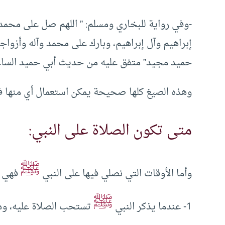
-وفي رواية للبخاري ومسلم: ” اللهم صل على محمد
إبراهيم وآل إبراهيم، وبارك على محمد وآله وأزواجه
حميد مجيد” متفق عليه من حديث أبي حميد السا
وهذه الصيغ كلها صحيحة يمكن استعمال أي منها في 
متى تكون الصلاة على النبي:
ﷺ
وأما الأوقات التي نصلي فيها على النبي
فهي ك
ﷺ
1- عندما يذكر النبي
تستحب الصلاة عليه، وه