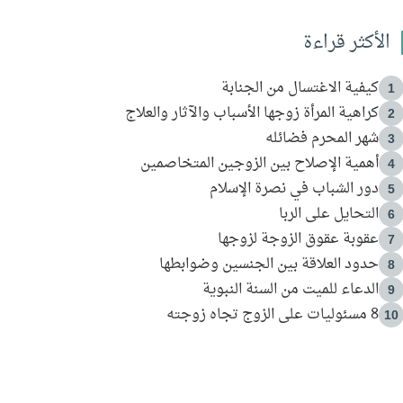
الأكثر قراءة
كيفية الاغتسال من الجنابة
1
كراهية المرأة زوجها الأسباب والآثار والعلاج
2
شهر المحرم فضائله
3
أهمية الإصلاح بين الزوجين المتخاصمين
4
دور الشباب في نصرة الإسلام
5
التحايل على الربا
6
عقوبة عقوق الزوجة لزوجها
7
حدود العلاقة بين الجنسين وضوابطها
8
الدعاء للميت من السنة النبوية
9
8 مسئوليات على الزوج تجاه زوجته
10