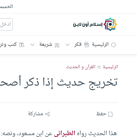
الخمي
إسلام أون لاين
الرئيسية
فكر
شريعة
كتب وتر
الرئيسية
القرآن و الحديث
تخريج حديث إذا ذكر أصحا
حفظ
مشاركة
هذا الحديث رواه
الطبراني
عن ابن مسعود، ونصه: