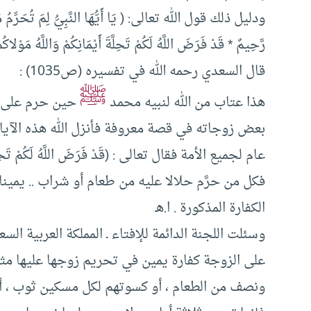
ودليل ذلك قول الله تعالى: ( يَا أَيُّهَا النَّبِيُّ لِمَ تُحَرِّمُ مَا أ
رَّحِيمٌ * قَدْ فَرَضَ اللَّهُ لَكُمْ تَحِلَّةَ أَيْمَانِكُمْ وَاللَّهُ مَوْلا
قال السعدي رحمه الله في تفسيره (ص1035) :
ﷺ
هذا عتاب من الله لنبيه محمد
حين حرم على نف
بعض زوجاته في قصة معروفة فأنزل الله هذه الآي
عام لجميع الأمة فقال تعالى : (قَدْ فَرَضَ اللَّهُ لَكُمْ ت
فكل من حرَّم حلالا عليه من طعام أو شراب .. يمينا
الكفارة المذكورة . ا.هـ
وسئلت اللجنة الدائمة للإفتاء ـ المملكة العربية ا
على الزوجة كفارة يمين في تحريم زوجها عليها مث
ونصف من الطعام ، أو كسوتهم لكل مسكين ثوب ، أو