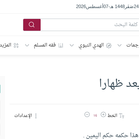
24
صَفَر
1448 هـ
-
07
أغسطس
2026
جمات
الهدي النبوي
فقه المسلم
المزيد
عد ظهارا
زيادة حجم الخط
تقليل حجم الخط
الخط
الإعدادات
16
ن هذا حكمه حكم اليمين .