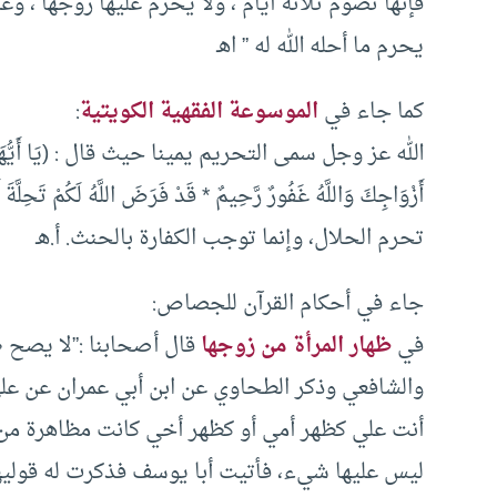
فإنها تصوم ثلاثة أيام ، ولا يحرم عليها زوجها ، وعلي
يحرم ما أحله الله له ” اهـ
كما جاء في
الموسوعة الفقهية الكويتية
:
الله عز وجل سمى التحريم يمينا حيث قال : (يَا أَيُّهَا النَّبِيُّ 
أَزْوَاجِكَ وَاللَّهُ غَفُورٌ رَّحِيمٌ * قَدْ فَرَضَ اللَّهُ لَكُمْ تَحِلَّةَ
تحرم الحلال، وإنما توجب الكفارة بالحنث. أ.هـ
جاء في أحكام القرآن للجصاص:
في
ظهار المرأة من زوجها
قال أصحابنا :”لا يصح ظ
والشافعي وذكر الطحاوي عن ابن أبي عمران عن علي
أنت علي كظهر أمي أو كظهر أخي كانت مظاهرة من 
ليس عليها شيء، فأتيت أبا يوسف فذكرت له قوليهما