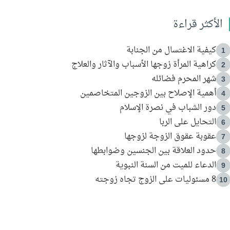
الأكثر قراءة
كيفية الاغتسال من الجنابة
1
كراهية المرأة زوجها الأسباب والآثار والعلاج
2
شهر المحرم فضائله
3
أهمية الإصلاح بين الزوجين المتخاصمين
4
دور الشباب في نصرة الإسلام
5
التحايل على الربا
6
عقوبة عقوق الزوجة لزوجها
7
حدود العلاقة بين الجنسين وضوابطها
8
الدعاء للميت من السنة النبوية
9
8 مسئوليات على الزوج تجاه زوجته
10