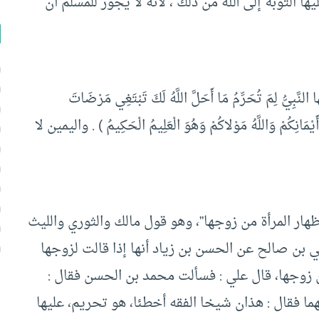
ها التوبة إلى الله من ذلك ، لأنه لا يجوز للمسلم أن
لِمَ تُحَرِّمُ مَا أَحَلَّ اللَّهُ لَكَ تَبْتَغِي مَرْضَاتَ
 أَيْمَانِكُمْ وَاللَّهُ مَوْلاكُمْ وَهُوَ الْعَلِيمُ الْحَكِيمُ ) . واليمين لا
هار المرأة من زوجها”، وهو قول مالك والثوري والليث
 بن صالح عن الحسن بن زياد أنها إذا قالت لزوجها
زوجها، قال علي : فسألت محمد بن الحسن فقال :
 فقال : هذان شيخا الفقه أخطئا، هو تحريم، عليها