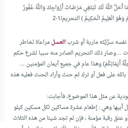
َحَلَّ اللَّهُ لَكَ تَبْتَغِي مَرْضَاتَ أَزْوَاجِكَ وَاللَّهُ غَفُورٌ
كُمْ وَهُوَ الْعَلِيمُ الْحَكِيمُ ) التحريم/1-2
سه سرِّيَّتَه مارية أو شرب
العسل
مراعاة لخاطر
ات …وصار ذلك التحريم الصادر منه سببا لشرع حكم
َحِلَّةَ أَيْمَانِكُمْ) وهذا عام في جميع أيمان المؤمنين …
 بالله على فعل أو ترك ثم حنث وأراد الحنث فعليه هذه
لسعودية عن مثل هذا الموضوع، فأجابت:
ل أبيها وهي : إطعام عشرة مساكين لكل مسكين كيلو
 عتق رقبة مؤمنة ، فإن لم تجد شيئا من هذه الثلاث