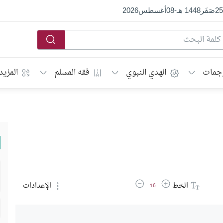
25
صَفَر
1448 هـ
-
08
أغسطس
2026
جمات
الهدي النبوي
فقه المسلم
المزيد
زيادة حجم الخط
تقليل حجم الخط
الخط
الإعدادات
16