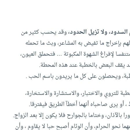
 السدود، ولا تزيل الحدود،
وقد يحسب كثير من
م بإخراج ما تفيض به المشاعر، وبث ما تحمله
نفسا لإفراغ الشهوة المكبوتة … فتحملق العيون،
قد يقف البعض بالخطبة عند هذه المحطة.
ة، ويحصلون على كل ما يريدون باسم الحب .
ة للتروي والاختبار، والاستشارة والاستخارة،
 أو يرى صاحباه أنهما أخطآ الطريق فيفترقا.
 بالآذان، وختاما بالجوارح فلا يكون إلا بعد الزواج.
ا نحو الحرام، وأن الوئام أصبح حبا لا يقاوم ، وأن