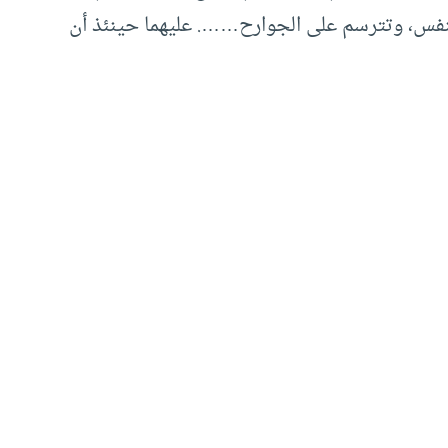
نفس، وتترسم على الجوارح……. عليهما حينئذ أن