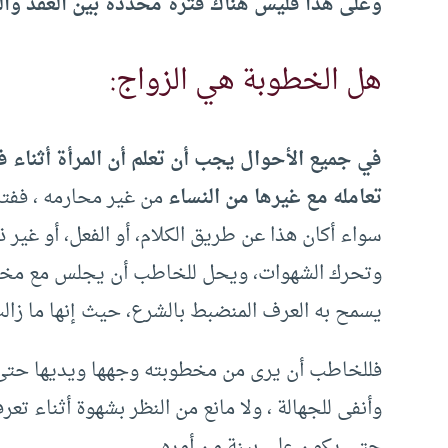
وعلى هذا فليس هناك فترة محددة بين العقد والب
هل الخطوبة هي الزواج:
في جميع الأحوال يجب أن تعلم أن المرأة أثناء 
تعامله مع غيرها من النساء
من غير محارمه ، ففت
سواء أكان هذا عن طريق الكلام، أو الفعل، أو غير ذ
وتحرك الشهوات، ويحل للخاطب أن يجلس مع مخطو
يسمح به العرف المنضبط بالشرع، حيث إنها ما زالت
فللخاطب أن يرى من مخطوبته وجهها ويديها حتى يت
وأنفى للجهالة ، ولا مانع من النظر بشهوة أثناء تعرف
حتى يكون على بينة من أمره .