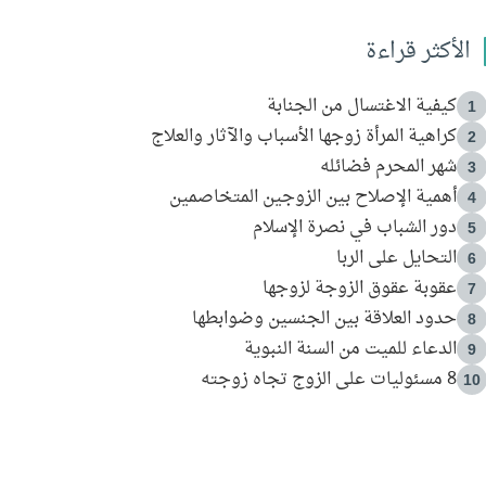
الأكثر قراءة
كيفية الاغتسال من الجنابة
1
كراهية المرأة زوجها الأسباب والآثار والعلاج
2
شهر المحرم فضائله
3
أهمية الإصلاح بين الزوجين المتخاصمين
4
دور الشباب في نصرة الإسلام
5
التحايل على الربا
6
عقوبة عقوق الزوجة لزوجها
7
حدود العلاقة بين الجنسين وضوابطها
8
الدعاء للميت من السنة النبوية
9
8 مسئوليات على الزوج تجاه زوجته
10