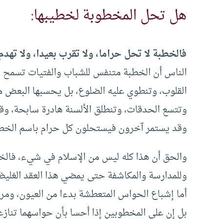
هل تحل المخطوبة لخطيبها:
فالخطبة لا تحل حراما، ولا تقرب بعيدا، ولا تهدم
الناس أن الخطبة متنفس للشباب والفتيات تسمح له
القلوب، وتنطوي عليه الضلوع، بل يحسبها البعض مت
وتتسع الحدقات، وتنطلق الألسنة هادرة سابحة، و
وقد يستمر آخرون فيستحلون كل حرام باسم الخطب
والحق أن هذا كله ليس من الإسلام في شيء، فالخطب
وللمدارسة والمكاشفة حتى يمضي هذا العقد الغليظ ،
أما إشباع الحواس المتعطشة بدءا من العيون، ومرورا
بل إن على المخطوبين إذا أحسا بأن حواسهما تنازعهم