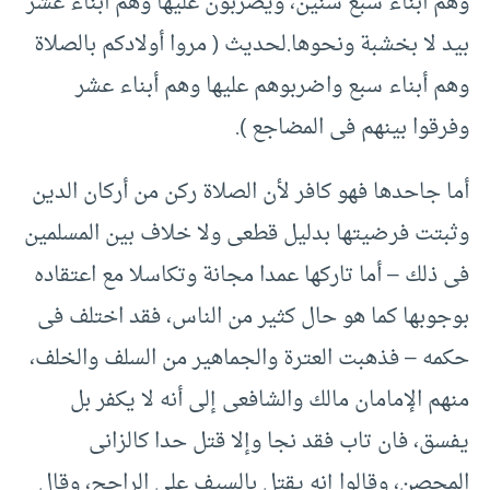
وهم أبناء سبع سنين، ويضربون عليها وهم أبناء عشر
بيد لا بخشبة ونحوها.لحديث ( مروا أولادكم بالصلاة
وهم أبناء سبع واضربوهم عليها وهم أبناء عشر
وفرقوا بينهم فى المضاجع ).
أما جاحدها فهو كافر لأن الصلاة ركن من أركان الدين
وثبتت فرضيتها بدليل قطعى ولا خلاف بين المسلمين
فى ذلك – أما تاركها عمدا مجانة وتكاسلا مع اعتقاده
بوجوبها كما هو حال كثير من الناس، فقد اختلف فى
حكمه – فذهبت العترة والجماهير من السلف والخلف،
منهم الإمامان مالك والشافعى إلى أنه لا يكفر بل
يفسق، فان تاب فقد نجا وإلا قتل حدا كالزانى
المحصن، وقالوا إنه يقتل بالسيف على الراجح، وقال