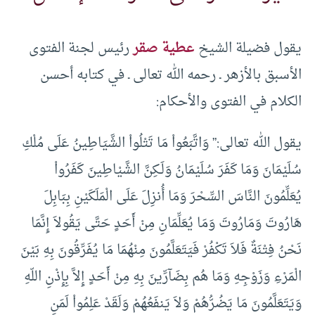
يقول فضيلة الشيخ
عطية صقر
رئيس لجنة الفتوى
الأسبق بالأزهر ـ رحمه الله تعالى ـ في كتابه أحسن
الكلام في الفتوى والأحكام:
يقول الله تعالى:”‏ وَاتَّبَعُواْ مَا تَتْلُواْ الشَّيَاطِينُ عَلَى مُلْكِ
سُلَيْمَانَ وَمَا كَفَرَ سُلَيْمَانُ وَلَـكِنَّ الشَّيْاطِينَ كَفَرُواْ
يُعَلِّمُونَ النَّاسَ السِّحْرَ وَمَا أُنزِلَ عَلَى الْمَلَكَيْنِ بِبَابِلَ
هَارُوتَ وَمَارُوتَ وَمَا يُعَلِّمَانِ مِنْ أَحَدٍ حَتَّى يَقُولاَ إِنَّمَا
نَحْنُ فِتْنَةٌ فَلاَ تَكْفُرْ فَيَتَعَلَّمُونَ مِنْهُمَا مَا يُفَرِّقُونَ بِهِ بَيْنَ
الْمَرْءِ وَزَوْجِهِ وَمَا هُم بِضَآرِّينَ بِهِ مِنْ أَحَدٍ إِلاَّ بِإِذْنِ اللّهِ
وَيَتَعَلَّمُونَ مَا يَضُرُّهُمْ وَلاَ يَنفَعُهُمْ وَلَقَدْ عَلِمُواْ لَمَنِ