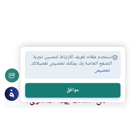
الوقاية من السحر
السحر والعلاج منه
#
#
نستخدم ملفات تعريف الارتباط لتحسين تجربة
التحصينات الشرعية من…
الطلاق بغير قصد
التصفح الخاصة بك. يمكنك تخصيص تفضيلاتك.
#
#
تخصيص
أحكام الطلاق
#
موافق
هل انتفعت بهذا المحتوى؟
نعم
لا