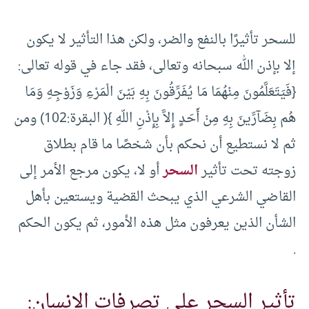
للسحر تأثيرًا بالنفع والضر، ولكن هذا التأثير لا يكون
إلا بإذن الله سبحانه وتعالى، فقد جاء في قوله تعالى:
{‏فَيَتَعَلَّمُونَ مِنْهُمَا مَا يُفَرِّقُونَ بِهِ بَيْنَ الْمَرْءِ وَزَوْجِهِ وَمَا
هُم بِضَآرِّينَ بِهِ مِنْ أَحَدٍ إِلاَّ بِإِذْنِ اللّهِ }‏( البقرة:102) ومن
ثم لا نستطيع أن نحكم بأن شخصًا ما قام بطلاق
زوجته تحت تأثير
السحر
أو لا، يكون مرجع الأمر إلى
القاضي الشرعي الذي يبحث القضية ويستعين بأهل
الشأن الذين يعرفون مثل هذه الأمور، ثم يكون الحكم
.
تأثير السحر على تصرفات الإنسان: