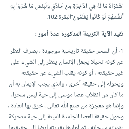
اشْتَرَاهُ مَا لَهُ فِي الآخِرَةِ مِنْ خَلاَقٍ وَلَبِئْسَ مَا شَرَوْاْ بِهِ
أَنفُسَهُمْ لَوْ كَانُواْ يَعْلَمُونَ”البقرة:‏102.‏
تفيد الآية الكريمة المذكورة عدة أمور :‏
1- أن السحر حقيقة تاريخية موجودة ، بصرف النظر
عن كونه تخيلا يجعل الإنسان ينظر إلى الشيء على
غير حقيقته ، أو كونه يقلب الشيء عن حقيقته
ويحوله إلى حقيقة أخرى ، والذي يجب الإيمان به أن
ما كان من انقلاَب عصا موسى إلى حية ليس سحرا،
وإنما هو معجزة من صنع الله تعالى ، خرق بها العادة ،
وحول حقيقة العصا الجامدة الميتة إلى حية متحركة
بقدرته سبحانه ، ثم أعادها بقدرته أيضا إلى حقيقتها