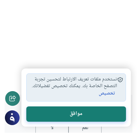
بين النبي وآدم
مع الرسول صلى…
#
#
نستخدم ملفات تعريف الارتباط لتحسين تجربة
التصفح الخاصة بك. يمكنك تخصيص تفضيلاتك.
تخصيص
هل انتفعت بهذا المحتوى؟
موافق
نعم
لا