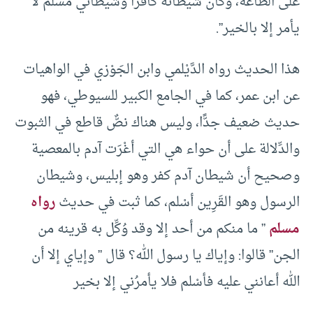
على الطاعة، وكان شيطانُه كافرًا وشيطاني مسلم لا
يأمر إلا بالخير”.
هذا الحديث رواه الدَّيْلمي وابن الجَوْزي في الواهيات
عن ابن عمر، كما في الجامع الكبير للسيوطي، فهو
حديث ضعيف جدًّا، وليس هناك نصٌّ قاطع في الثبوت
والدِّلالة على أن حواء هي التي أغْرَت آدم بالمعصية
وصحيح أن شيطان آدم كفر وهو إبليس، وشيطان
الرسول وهو القَرِين أسْلم، كما ثبت في حديث
رواه
مسلم
” ما منكم من أحد إلا وقد وُكِّل به قرينه من
الجن” قالوا: وإياك يا رسول الله؟ قال ” وإياي إلا أن
الله أعانني عليه فأسْلم فلا يأمرُني إلا بخير