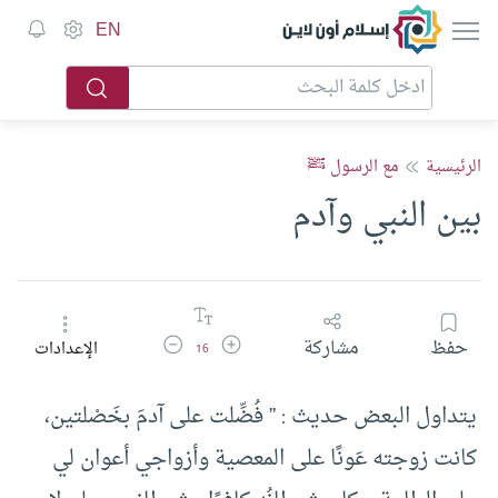
إسلام أون لاين
EN
الرئيسية
مع الرسول ﷺ
بين النبي وآدم
زيادة حجم الخط
تقليل حجم الخط
حفظ
مشاركة
الإعدادات
16
يتداول البعض حديث : ” فُضِّلت على آدمَ بخَصْلتين،
كانت زوجته عَونًا على المعصية وأزواجي أعوان لي