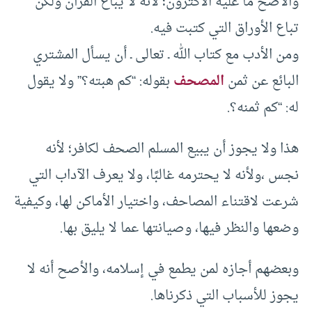
والأصح ما عليه الأكثرون؛ لأنه لا يباع القرآن ولكن
تباع الأوراق التي كتبت فيه.
ومن الأدب مع كتاب الله ـ تعالى ـ أن يسأل المشتري
البائع عن ثمن
المصحف
بقوله: “كم هبته؟” ولا يقول
له: “كم ثمنه؟.
هذا ولا يجوز أن يبيع المسلم الصحف لكافر؛ لأنه
نجس ،ولأنه لا يحترمه غالبًا، ولا يعرف الآداب التي
شرعت لاقتناء المصاحف، واختيار الأماكن لها، وكيفية
وضعها والنظر فيها، وصيانتها عما لا يليق بها.
وبعضهم أجازه لمن يطمع في إسلامه، والأصح أنه لا
يجوز للأسباب التي ذكرناها.